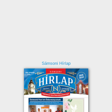
Sámsoni Hírlap