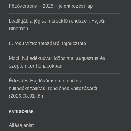
Főzőverseny – 2026 – jelentkezési lap
Leállítják a jégkármérséklő rendszert Hajdú-
Biharban
II. fokú vízkorlátozásról tájékoztató
Mobil hulladékudvar ️időpontjai augusztus és
szeptember hónapokban!
Értesítés Hajdúsámson település
hulladékszállítási rendjének változásáról
(2026.08.01-től)
KATEGÓRIÁK
Állásajánlat