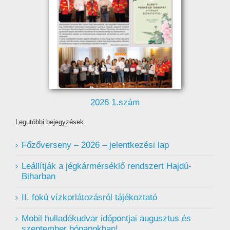
2026 1.szám
Legutóbbi bejegyzések
Főzőverseny – 2026 – jelentkezési lap
Leállítják a jégkármérséklő rendszert Hajdú-
Biharban
II. fokú vízkorlátozásról tájékoztató
Mobil hulladékudvar ️időpontjai augusztus és
szeptember hónapokban!