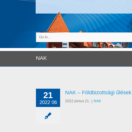
Go to...
NAK
NAK – Földbizottsági űlések
21
2022 június 21.
|
NAK
2022 06