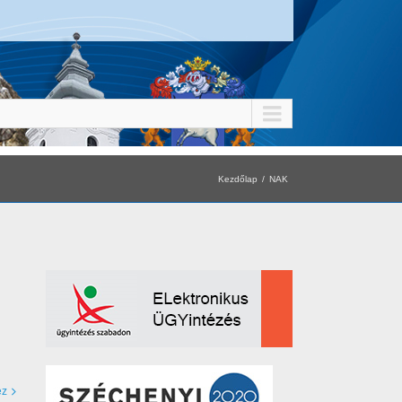
Kezdőlap
NAK
ez