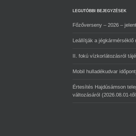
LEGUTÓBBI BEJEGYZÉSEK
Főzőverseny – 2026 – jelen
Leállítják a jégkármérséklő
II. fokú vízkorlátozásról táj
Mobil hulladékudvar ️időpo
Értesítés Hajdúsámson telep
változásáról (2026.08.01-től