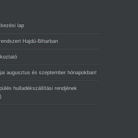
tkezési lap
 rendszert Hajdú-Biharban
ékoztató
ntjai augusztus és szeptember hónapokban!
ülés hulladékszállítási rendjének
)