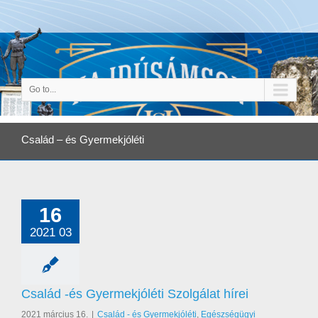
Go to...
Család – és Gyermekjóléti
16
2021 03
Család -és Gyermekjóléti Szolgálat hírei
2021 március 16.
|
Család - és Gyermekjóléti
,
Egészségügyi