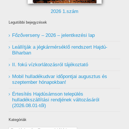
2026 1.szám
Legutóbbi bejegyzések
Főzőverseny – 2026 – jelentkezési lap
Leállítják a jégkármérséklő rendszert Hajdú-
Biharban
II. fokú vízkorlátozásról tájékoztató
Mobil hulladékudvar ️időpontjai augusztus és
szeptember hónapokban!
Értesítés Hajdúsámson település
hulladékszállítási rendjének változásáról
(2026.08.01-től)
Kategóriák