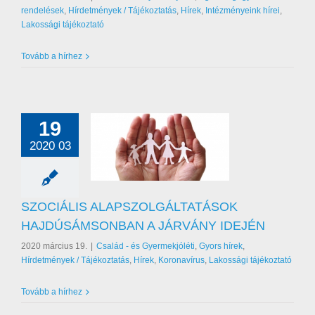
rendelések
,
Hírdetmények / Tájékoztatás
,
Hírek
,
Intézményeink hírei
,
Lakossági tájékoztató
Tovább a hírhez
19
2020 03
SZOCIÁLIS
ZOLGÁLTATÁSOK
ÚSÁMSONBAN A
RVÁNY IDEJÉN
SZOCIÁLIS ALAPSZOLGÁLTATÁSOK
s Gyermekjóléti
Gyors
HAJDÚSÁMSONBAN A JÁRVÁNY IDEJÉN
k
Hírdetmények /
tás
Hírek
Koronavírus
2020 március 19.
|
Család - és Gyermekjóléti
,
Gyors hírek
,
ssági tájékoztató
Hírdetmények / Tájékoztatás
,
Hírek
,
Koronavírus
,
Lakossági tájékoztató
Tovább a hírhez