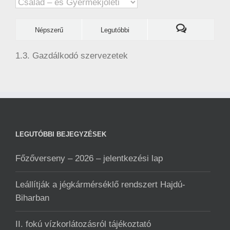
Kategóriák
Népszerű
Legutóbbi
1.3. Gazdálkodó szervezetek
LEGUTÓBBI BEJEGYZÉSEK
Főzőverseny – 2026 – jelentkezési lap
Leállítják a jégkármérséklő rendszert Hajdú-
Biharban
II. fokú vízkorlátozásról tájékoztató