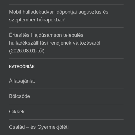
Mobil hulladékudvar ️időpontjai augusztus és
szeptember hónapokban!
Értesítés Hajdúsámson település
hulladékszállítási rendjének változásáról
(2026.08.01-től)
KATEGÓRIÁK
Állásajánlat
Bölcsőde
Cikkek
Család – és Gyermekjóléti