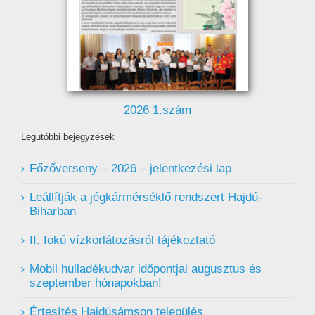
2026 1.szám
Legutóbbi bejegyzések
Főzőverseny – 2026 – jelentkezési lap
Leállítják a jégkármérséklő rendszert Hajdú-
Biharban
II. fokú vízkorlátozásról tájékoztató
Mobil hulladékudvar ️időpontjai augusztus és
szeptember hónapokban!
Értesítés Hajdúsámson település