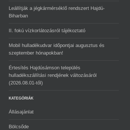
Leállítják a jégkármérséklő rendszert Hajdú-
Biharban
II. fokú vízkorlátozásról tájékoztató
Mobil hulladékudvar ️időpontjai augusztus és
szeptember hónapokban!
Értesítés Hajdúsámson település
hulladékszállítási rendjének változásáról
(2026.08.01-től)
KATEGÓRIÁK
Állásajánlat
Bölcsőde