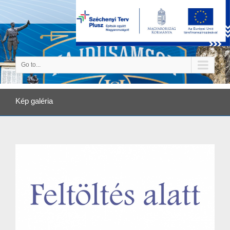
Go to...
Kép galéria