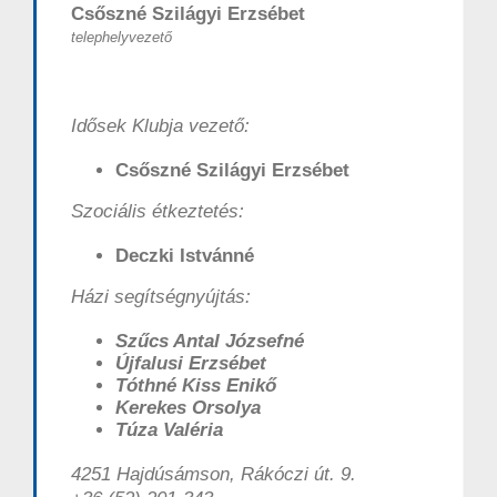
Csőszné Szilágyi Erzsébet
telephelyvezető
Idősek Klubja vezető:
Csőszné Szilágyi Erzsébet
Szociális étkeztetés:
Deczki Istvánné
Házi segítségnyújtás:
Szűcs Antal Józsefné
Újfalusi Erzsébet
Tóthné Kiss Enikő
Kerekes Orsolya
Túza Valéria
4251 Hajdúsámson, Rákóczi út. 9.