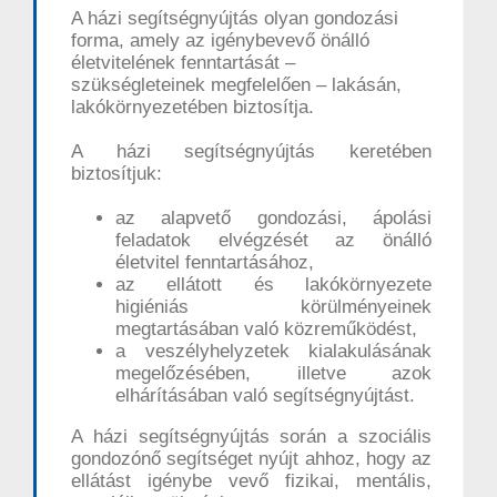
A házi segítségnyújtás olyan gondozási
forma, amely az igénybevevő önálló
életvitelének fenntartását –
szükségleteinek megfelelően – lakásán,
lakókörnyezetében biztosítja.
A házi segítségnyújtás keretében
biztosítjuk:
az alapvető gondozási, ápolási
feladatok elvégzését az önálló
életvitel fenntartásához,
az ellátott és lakókörnyezete
higiéniás körülményeinek
megtartásában való közreműködést,
a veszélyhelyzetek kialakulásának
megelőzésében, illetve azok
elhárításában való segítségnyújtást.
A házi segítségnyújtás során a szociális
gondozónő segítséget nyújt ahhoz, hogy az
ellátást igénybe vevő fizikai, mentális,