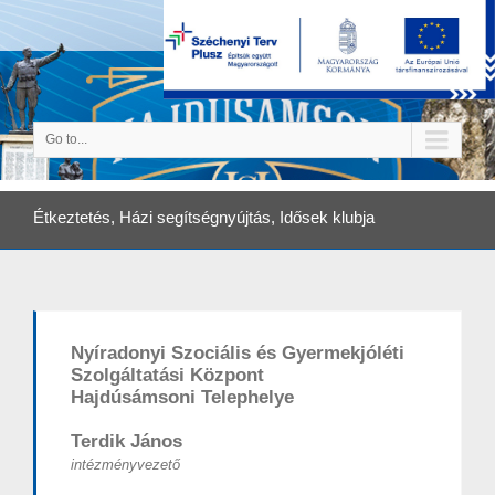
Go to...
Étkeztetés, Házi segítségnyújtás, Idősek klubja
Nyíradonyi Szociális és Gyermekjóléti
Szolgáltatási Központ
Hajdúsámsoni Telephelye
Terdik János
intézményvezető