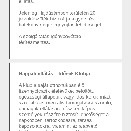
ellátás.
Jelenleg Hajdúsámson területén 20
jelzőkészülék biztosítja a gyors és
hatékony segítségnyújtás lehetőségét.
A szolgáltatás igénybevétele
térítésmentes.
Nappali ellátás – Idősek Klubja
A klub a saját otthonukban élő,
tizennyolcadik életévüket betöltött,
egészségi állapotuk vagy idős koruk miatt
szociális és mentális támogatásra szoruló,
önmaguk ellátására részben képes
személyek részére biztosít lehetőséget a
napközbeni tartózkodásra, társas
kapcsolatokra, valamint az alapvető