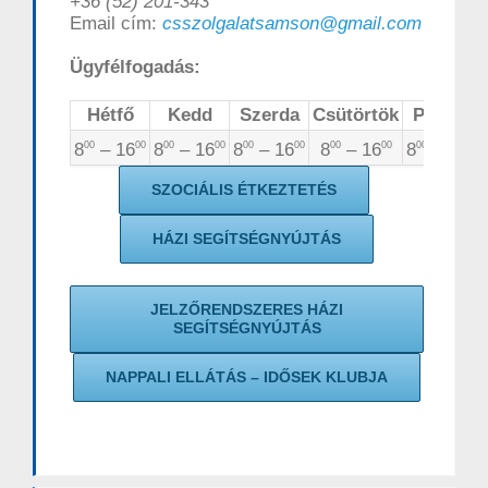
+36 (52) 201-343
Email cím:
csszolgalatsamson@gmail.com
Ügyfélfogadás:
Hétfő
Kedd
Szerda
Csütörtök
Péntek
8
– 16
8
– 16
8
– 16
8
– 16
8
– 13
00
00
00
00
00
00
00
00
00
00
SZOCIÁLIS ÉTKEZTETÉS
HÁZI SEGÍTSÉGNYÚJTÁS
JELZŐRENDSZERES HÁZI
SEGÍTSÉGNYÚJTÁS
NAPPALI ELLÁTÁS – IDŐSEK KLUBJA