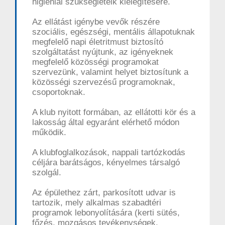
higiéniai szükségleteik kielégítésére.
Az ellátást igénybe vevők részére
szociális, egészségi, mentális állapotuknak
megfelelő napi életritmust biztosító
szolgáltatást nyújtunk, az igényeknek
megfelelő közösségi programokat
szervezünk, valamint helyet biztosítunk a
közösségi szervezésű programoknak,
csoportoknak.
A klub nyitott formában, az ellátotti kör és a
lakosság által egyaránt elérhető módon
működik.
A klubfoglalkozások, nappali tartózkodás
céljára barátságos, kényelmes társalgó
szolgál.
Az épülethez zárt, parkosított udvar is
tartozik, mely alkalmas szabadtéri
programok lebonyolítására (kerti sütés,
főzés, mozgásos tevékenységek,