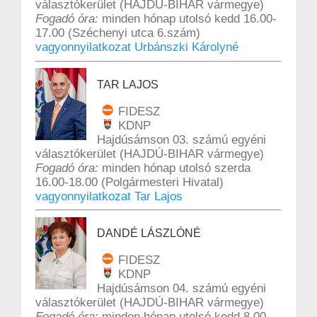
választókerület (HAJDÚ-BIHAR vármegye)
Fogadó óra:
minden hónap utolsó kedd 16.00-
17.00 (Széchenyi utca 6.szám)
vagyonnyilatkozat Urbánszki Károlyné
TAR LAJOS
FIDESZ
KDNP
Hajdúsámson 03. számú egyéni
választókerület (HAJDÚ-BIHAR vármegye)
Fogadó óra:
minden hónap utolsó szerda
16.00-18.00 (Polgármesteri Hivatal)
vagyonnyilatkozat Tar Lajos
DANDÉ LÁSZLÓNÉ
FIDESZ
KDNP
Hajdúsámson 04. számú egyéni
választókerület (HAJDÚ-BIHAR vármegye)
Fogadó óra:
minden hónap utolsó kedd 8.00-