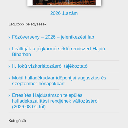
2026 1.szám
Legutóbbi bejegyzések
Főzőverseny – 2026 – jelentkezési lap
Leállítják a jégkármérséklő rendszert Hajdú-
Biharban
II. fokú vízkorlátozásról tájékoztató
Mobil hulladékudvar ️időpontjai augusztus és
szeptember hónapokban!
Értesítés Hajdúsámson település
hulladékszállítási rendjének változásáról
(2026.08.01-től)
Kategóriák