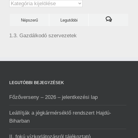
Kategóriák
Népszerű
Legutóbbi
1.3. Gazdálkodó szervezetek
LEGUTÓBBI BEJEGYZÉSEK
Főzőverseny – 2026 – jelentkezési lap
Leállítják a jégkármérséklő rendszert Hajdú-
Biharban
II. fokú vízkorlátozásról tájékoztató