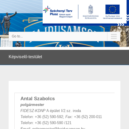
Go to...
Képviselő-testület
Antal Szabolcs
polgármester
FIDESZ-KDNP
A épület I/2.sz. iroda
Telefon
: +36 (52) 590-592;
Fax:
+36 (52) 200-011
Telefon
: +36 (52) 590-590 /121
Email:
polgarmester@hajdusamson.hu