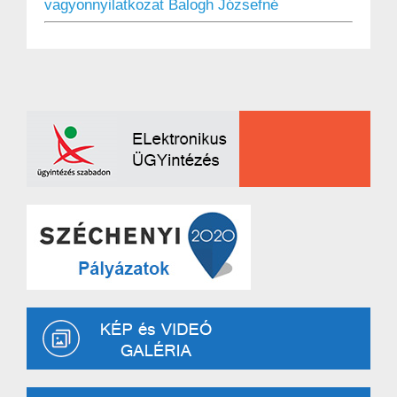
vagyonnyilatkozat Balogh Józsefné