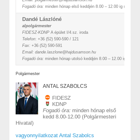
Fogadó óra:
minden hónap első keddjén 8.00 – 12.00 ig (Polgárme
Dandé Lászlóné
alpolgármester
FIDESZ-KDNP
A épület I/4.sz. iroda
Telefon
: +36 (52) 590-590 / 121
Fax:
+36 (52) 590-591
Email:
dande.laszlone@hajdusamson.hu
Fogadó óra:
minden hónap utolsó keddjén 8.00 – 12.00 ig (Polgár
Polgármester
ANTAL SZABOLCS
FIDESZ
KDNP
Fogadó óra:
minden hónap első
kedd 8.00-12.00 (Polgármesteri
Hivatal)
vagyonnyilatkozat Antal Szabolcs