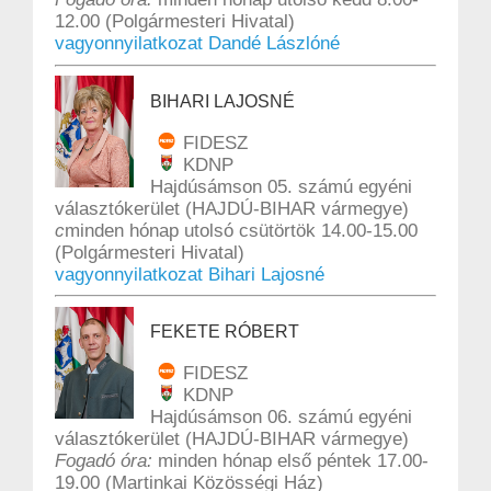
12.00 (Polgármesteri Hivatal)
vagyonnyilatkozat Dandé Lászlóné
BIHARI LAJOSNÉ
FIDESZ
KDNP
Hajdúsámson 05. számú egyéni
választókerület (HAJDÚ-BIHAR vármegye)
c
minden hónap utolsó csütörtök 14.00-15.00
(Polgármesteri Hivatal)
vagyonnyilatkozat Bihari Lajosné
FEKETE RÓBERT
FIDESZ
KDNP
Hajdúsámson 06. számú egyéni
választókerület (HAJDÚ-BIHAR vármegye)
Fogadó óra:
minden hónap első péntek 17.00-
19.00 (Martinkai Közösségi Ház)