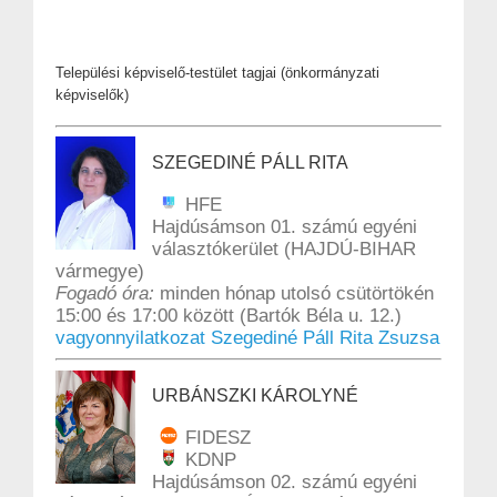
Települési képviselő-testület tagjai (önkormányzati
képviselők)
SZEGEDINÉ PÁLL RITA
HFE
Hajdúsámson 01. számú egyéni
választókerület (HAJDÚ-BIHAR
vármegye)
Fogadó óra:
minden hónap utolsó csütörtökén
15:00 és 17:00 között (Bartók Béla u. 12.)
vagyonnyilatkozat Szegediné Páll Rita Zsuzsa
URBÁNSZKI KÁROLYNÉ
FIDESZ
KDNP
Hajdúsámson 02. számú egyéni