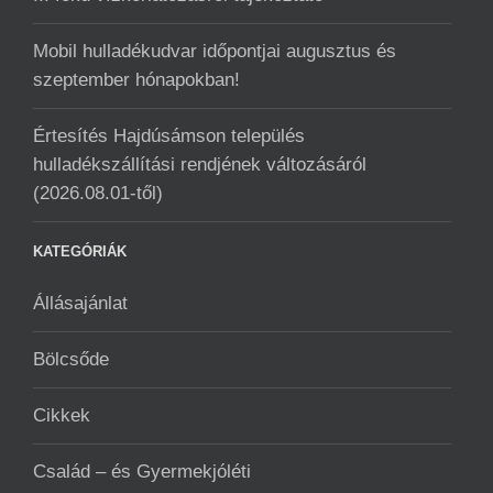
Mobil hulladékudvar ️időpontjai augusztus és
szeptember hónapokban!
Értesítés Hajdúsámson település
hulladékszállítási rendjének változásáról
(2026.08.01-től)
KATEGÓRIÁK
Állásajánlat
Bölcsőde
Cikkek
Család – és Gyermekjóléti