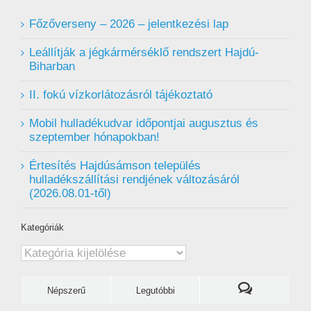
Főzőverseny – 2026 – jelentkezési lap
Leállítják a jégkármérséklő rendszert Hajdú-
Biharban
II. fokú vízkorlátozásról tájékoztató
Mobil hulladékudvar ️időpontjai augusztus és
szeptember hónapokban!
Értesítés Hajdúsámson település
hulladékszállítási rendjének változásáról
(2026.08.01-től)
Kategóriák
Kategóriák
Népszerű
Legutóbbi