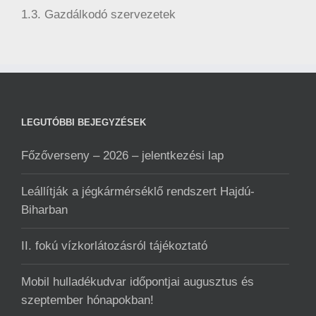
1.3. Gazdálkodó szervezetek
LEGUTÓBBI BEJEGYZÉSEK
Főzőverseny – 2026 – jelentkezési lap
Leállítják a jégkármérséklő rendszert Hajdú-
Biharban
II. fokú vízkorlátozásról tájékoztató
Mobil hulladékudvar ️időpontjai augusztus és
szeptember hónapokban!