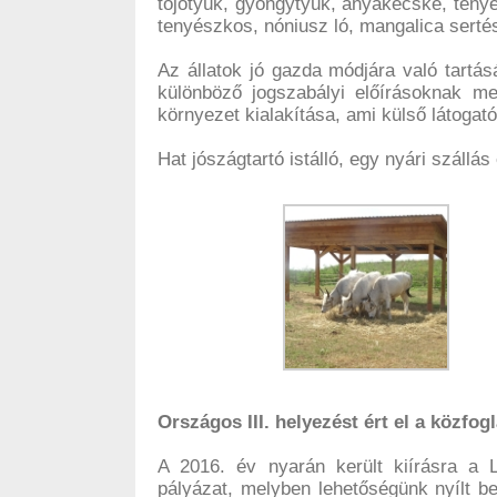
tojótyúk, gyöngytyúk, anyakecske, teny
tenyészkos, nóniusz ló, mangalica sert
Az állatok jó gazda módjára való tartás
különböző jogszabályi előírásoknak meg
környezet kialakítása, ami külső látogató
Hat jószágtartó istálló, egy nyári szállás 
Országos III. helyezést ért el a közfog
A 2016. év nyarán került kiírásra a
pályázat, melyben lehetőségünk nyílt b