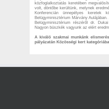
közfoglalkoztatás keretében megvalósít
volt, döntőbe kerültünk, melynek ered
Konferencián ünnepélyes keretek k
Belügyminisztérium Márvány Aulájában. A
Belügyminisztérium részéről dr. Dukai
Nagyon büszkék vagyunk az elért eredm
A kiváló szakmai munkánk elismeré
pályázatán Közösségi kert kategóriában