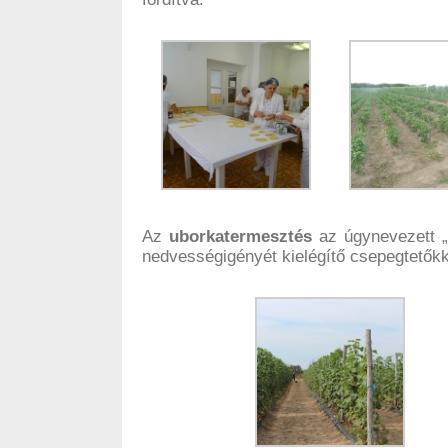
Az
uborkatermesztés
az úgynevezett „
nedvességigényét kielégítő csepegtetőkk