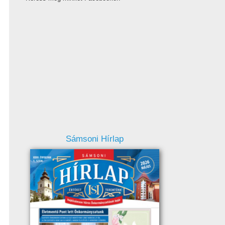
Sámsoni Hírlap