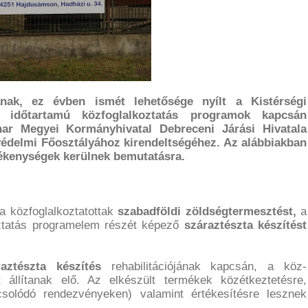
ak, ez évben ismét lehetősége nyílt a Kistérségi
 időtartamú közfoglalkoztatás programok kapcsán
ihar Megyei Kormányhivatal Debreceni Járási Hivatala
édelmi Főosztályához kirendeltségéhez. Az alábbiakban
ékenységek kerülnek bemutatásra.
a közfoglalkoztatottak
szabadföldi zöldségtermesztést,
a
oztatás programelem részét képező
száraztészta készítést
raztészta készítés
rehabilitációjának kapcsán, a köz-
t állítanak elő. Az elkészült termékek közétkeztetésre,
solódó rendezvényeken) valamint értékesítésre lesznek