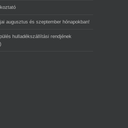
ékoztató
ntjai augusztus és szeptember hónapokban!
ülés hulladékszállítási rendjének
)