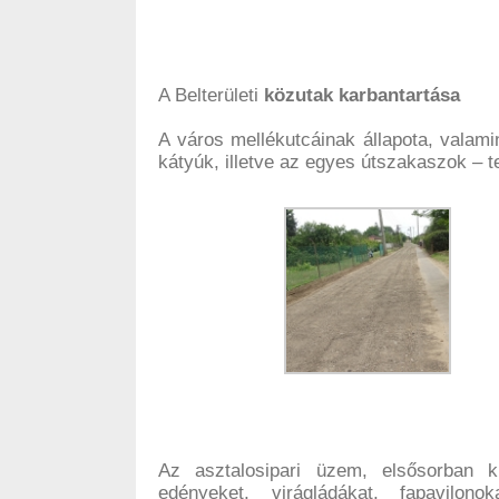
A Belterületi
közutak karbantartása
A város mellékutcáinak állapota, valami
kátyúk, illetve az egyes útszakaszok – te
Az asztalosipari üzem, elsősorban kü
edényeket, virágládákat, fapavilo