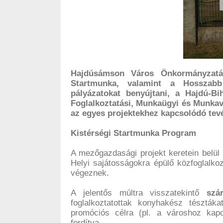
Hajdúsámson Város Önkormányzatán
Startmunka, valamint a Hosszabb
pályázatokat benyújtani, a Hajdú-B
Foglalkoztatási, Munkaügyi és Munkav
az egyes projektekhez kapcsolódó tev
Kistérségi Startmunka Program
A mezőgazdasági projekt keretein belül 
Helyi sajátosságokra épülő közfoglalk
végeznek.
A jelentős múltra visszatekintő
szá
foglalkoztatottak konyhakész tésztáka
promóciós célra (pl. a városhoz kapc
fordítva.