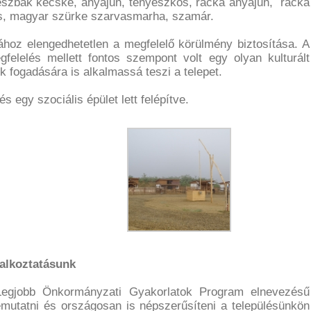
észbak kecske, anyajuh, tenyészkos, racka anyajuh, racka
és, magyar szürke szarvasmarha, szamár.
ához elengedhetetlen a megfelelő körülmény biztosítása. A
felelés mellett fontos szempont volt egy olyan kulturált
k fogadására is alkalmassá teszi a telepet.
és egy szociális épület lett felépítve.
lalkoztatásunk
 Legjobb Önkormányzati Gyakorlatok Program elnevezésű
emutatni és országosan is népszerűsíteni a településünkön