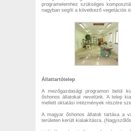
programelemhez szükséges komposztáló l
nagyban segíti a következő vegetációs i
Állattartótelep
A mezőgazdasági programon belül kiala
őshonos állatokat nevelünk. A telep ki
mellett oktatási intézmények részére sze
A magyar őshonos állatok tartása a vá
területen került kialakításra. (Nagyszőlő