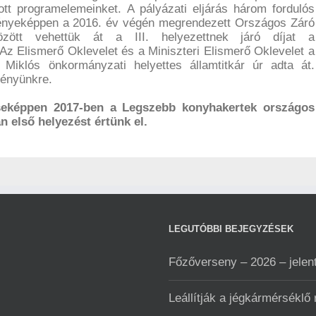
ott programelemeinket. A pályázati eljárás három fordulós
ményeképpen a 2016. év végén megrendezett Országos Záró
özött vehettük át a III. helyezettnek járó díjat a
z Elismerő Oklevelet és a Miniszteri Elismerő Oklevelet a
 Miklós önkormányzati helyettes államtitkár úr adta át.
ényünkre.
seképpen 2017-ben a Legszebb konyhakertek országos
 első helyezést értünk el.
LEGUTÓBBI BEJEGYZÉSEK
Főzőverseny – 2026 – jelen
Leállítják a jégkármérséklő