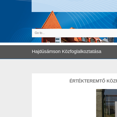
Go to...
Hajdúsámson Közfoglalkoztatása
ÉRTÉKTEREMTŐ KÖZ