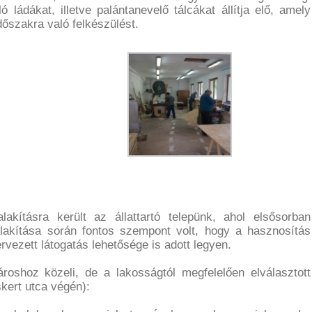
ádákat, illetve palántanevelő tálcákat állítja elő, amely
dőszakra való felkészülést.
kításra került az állattartó telepünk, ahol elsősorban
alakítása során fontos szempont volt, hogy a hasznosítás
rvezett látogatás lehetősége is adott legyen.
roshoz közeli, de a lakosságtól megfelelően elválasztott
skert utca végén):