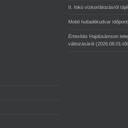
II. fokú vízkorlátozásról táj
Mobil hulladékudvar ️időpo
Értesítés Hajdúsámson telep
változásáról (2026.08.01-től