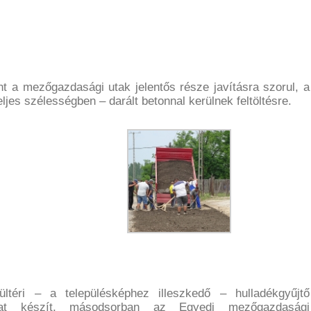
nt a mezőgazdasági utak jelentős része javításra szorul, a
ljes szélességben – darált betonnal kerülnek feltöltésre.
ltéri – a településképhez illeszkedő – hulladékgyűjtő
nokat készít, másodsorban az Egyedi mezőgazdasági