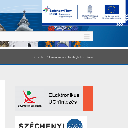
Kezdőlap
Hajdúsámson Közfoglalkoztatása