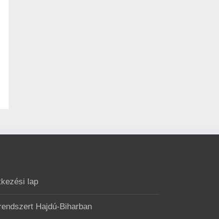
tkezési lap
 rendszert Hajdú-Biharban