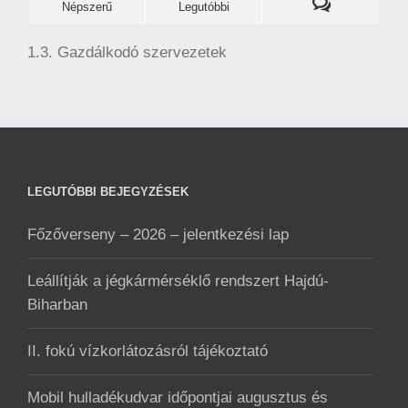
Népszerű
Legutóbbi
1.3. Gazdálkodó szervezetek
LEGUTÓBBI BEJEGYZÉSEK
Főzőverseny – 2026 – jelentkezési lap
Leállítják a jégkármérséklő rendszert Hajdú-
Biharban
II. fokú vízkorlátozásról tájékoztató
Mobil hulladékudvar ️időpontjai augusztus és