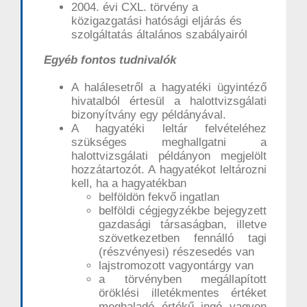
2004. évi CXL. törvény a
közigazgatási hatósági eljárás és
szolgáltatás általános szabályairól
Egyéb fontos tudnivalók
A halálesetről a hagyatéki ügyintéző
hivatalból értesül a halottvizsgálati
bizonyítvány egy példányával.
A hagyatéki leltár felvételéhez
szükséges meghallgatni a
halottvizsgálati példányon megjelölt
hozzátartozót. A hagyatékot leltározni
kell, ha a hagyatékban
belföldön fekvő ingatlan
belföldi cégjegyzékbe bejegyzett
gazdasági társaságban, illetve
szövetkezetben fennálló tagi
(részvényesi) részesedés van
lajstromozott vagyontárgy van
a törvényben megállapított
öröklési illetékmentes értéket
meghaladó értékű ingó vagyon