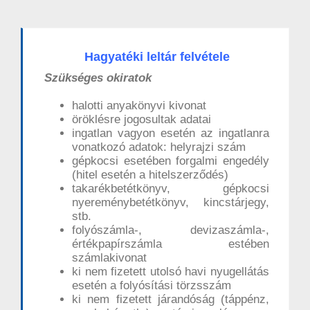
Hagyatéki leltár felvétele
Szükséges okiratok
halotti anyakönyvi kivonat
öröklésre jogosultak adatai
ingatlan vagyon esetén az ingatlanra
vonatkozó adatok: helyrajzi szám
gépkocsi esetében forgalmi engedély
(hitel esetén a hitelszerződés)
takarékbetétkönyv, gépkocsi
nyereménybetétkönyv, kincstárjegy,
stb.
folyószámla-, devizaszámla-,
értékpapírszámla estében
számlakivonat
ki nem fizetett utolsó havi nyugellátás
esetén a folyósítási törzsszám
ki nem fizetett járandóság (táppénz,