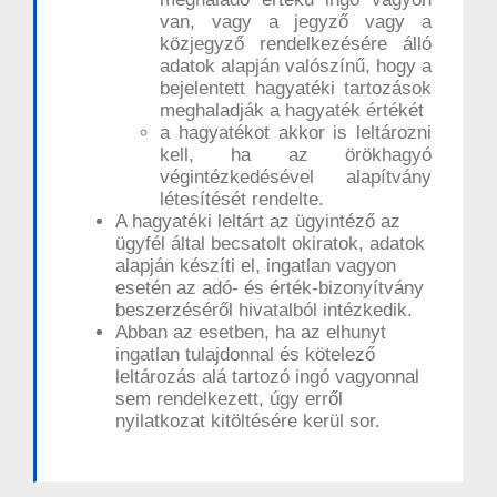
van, vagy a jegyző vagy a
közjegyző rendelkezésére álló
adatok alapján valószínű, hogy a
bejelentett hagyatéki tartozások
meghaladják a hagyaték értékét
a hagyatékot akkor is leltározni
kell, ha az örökhagyó
végintézkedésével alapítvány
létesítését rendelte.
A hagyatéki leltárt az ügyintéző az
ügyfél által becsatolt okiratok, adatok
alapján készíti el, ingatlan vagyon
esetén az adó- és érték-bizonyítvány
beszerzéséről hivatalból intézkedik.
Abban az esetben, ha az elhunyt
ingatlan tulajdonnal és kötelező
leltározás alá tartozó ingó vagyonnal
sem rendelkezett, úgy erről
nyilatkozat kitöltésére kerül sor.