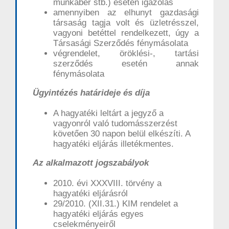
munkabér stb.) esetén igazolás
amennyiben az elhunyt gazdasági
társaság tagja volt és üzletrésszel,
vagyoni betéttel rendelkezett, úgy a
Társasági Szerződés fénymásolata
végrendelet, öröklési-, tartási
szerződés esetén annak
fénymásolata
Ügyintézés határideje és díja
A hagyatéki leltárt a jegyző a
vagyonról való tudomásszerzést
követően 30 napon belül elkészíti. A
hagyatéki eljárás illetékmentes.
Az alkalmazott jogszabályok
2010. évi XXXVIII. törvény a
hagyatéki eljárásról
29/2010. (XII.31.) KIM rendelet a
hagyatéki eljárás egyes
cselekményeiről