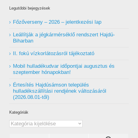
Legutóbbi bejegyzések
Főzőverseny – 2026 – jelentkezési lap
Leállítják a jégkármérséklő rendszert Hajdú-
Biharban
II. fokú vízkorlátozásról tájékoztató
Mobil hulladékudvar ️időpontjai augusztus és
szeptember hónapokban!
Értesítés Hajdúsámson település
hulladékszállítási rendjének változásáról
(2026.08.01-től)
Kategóriák
Kategóriák