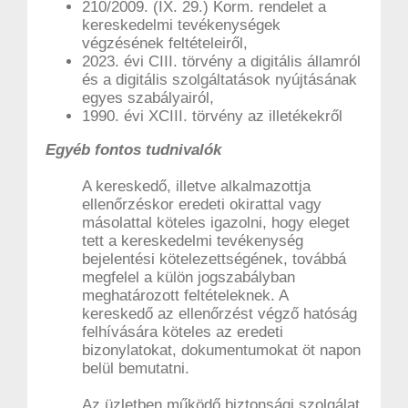
210/2009. (IX. 29.) Korm. rendelet a
kereskedelmi tevékenységek
végzésének feltételeiről,
2023. évi CIII. törvény a digitális államról
és a digitális szolgáltatások nyújtásának
egyes szabályairól,
1990. évi XCIII. törvény az illetékekről
Egyéb fontos tudnivalók
A kereskedő, illetve alkalmazottja
ellenőrzéskor eredeti okirattal vagy
másolattal köteles igazolni, hogy eleget
tett a kereskedelmi tevékenység
bejelentési kötelezettségének, továbbá
megfelel a külön jogszabályban
meghatározott feltételeknek. A
kereskedő az ellenőrzést végző hatóság
felhívására köteles az eredeti
bizonylatokat, dokumentumokat öt napon
belül bemutatni.
Az üzletben működő biztonsági szolgálat