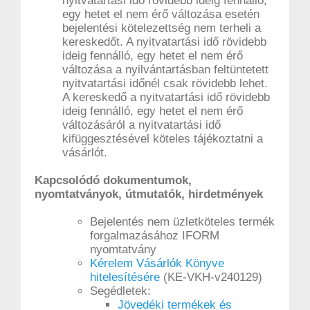
nyitvatartási idő rövidebb ideig fennálló,
egy hetet el nem érő változása esetén
bejelentési kötelezettség nem terheli a
kereskedőt. A nyitvatartási idő rövidebb
ideig fennálló, egy hetet el nem érő
változása a nyilvántartásban feltüntetett
nyitvatartási időnél csak rövidebb lehet.
A kereskedő a nyitvatartási idő rövidebb
ideig fennálló, egy hetet el nem érő
változásáról a nyitvatartási idő
kifüggesztésével köteles tájékoztatni a
vásárlót.
Kapcsolódó dokumentumok,
nyomtatványok, útmutatók, hirdetmények
Bejelentés nem üzletköteles termék
forgalmazásához IFORM
nyomtatvány
Kérelem Vásárlók Könyve
hitelesítésére
(KE-VKH-v240129)
Segédletek:
Jövedéki termékek és