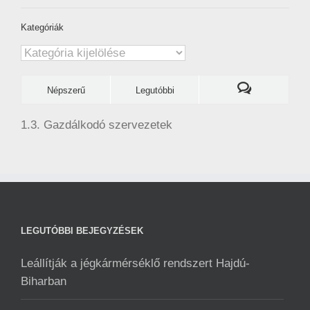
Kategóriák
Kategóriák
Népszerű
Legutóbbi
1.3. Gazdálkodó szervezetek
LEGUTÓBBI BEJEGYZÉSEK
Leállítják a jégkármérséklő rendszert Hajdú-
Biharban