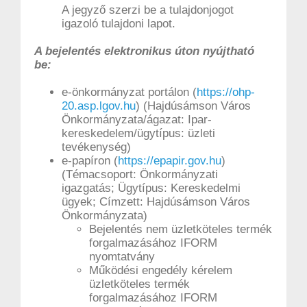
A jegyző szerzi be a tulajdonjogot
igazoló tulajdoni lapot.
A bejelentés elektronikus úton nyújtható
be:
e-önkormányzat portálon (
https://ohp-
20.asp.lgov.hu
) (Hajdúsámson Város
Önkormányzata/ágazat: Ipar-
kereskedelem/ügytípus: üzleti
tevékenység)
e-papíron (
https://epapir.gov.hu
)
(Témacsoport: Önkormányzati
igazgatás; Ügytípus: Kereskedelmi
ügyek; Címzett: Hajdúsámson Város
Önkormányzata)
Bejelentés nem üzletköteles termék
forgalmazásához IFORM
nyomtatvány
Működési engedély kérelem
üzletköteles termék
forgalmazásához IFORM