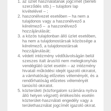
az üzlet használatának jogcímét (bérleti
szerződés stb.) – tulajdoni lap
kivételével – ;
haszonélvezet esetében – ha nem a
tulajdonos vagy a haszonélvező a
kérelmező – a haszonélvező
hozzájárulását;
a közös tulajdonban álló üzlet esetében,
ha nem a tulajdonostársak közössége a
kérelmező, a tulajdonostársak
hozzájárulását;
védett intézmény védőtávolságán belül
szeszes italt árusító nem melegkonyhás
vendéglátó üzlet esetén – az intézmény
hivatali működési idejét igazoló okiratot,
a vámhatóság előzetes véleményét, és a
rendőrhatóság előzetes véleményét
tanúsító okiratot.
közterületi (közforgalom számára nyitva
álló helyen végzett) értékesítés esetén
közterület-használati engedély vagy a
területhasználat jogcímét igazoló okirat.