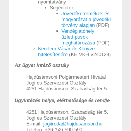
nyomtatvány
Segédletek:
Jövedéki termékek és
magyarázat a jövedéki
törvény alapján
(PDF)
Vendéglátóhely
üzlettípusok
meghatározása
(PDF)
Kérelem Vásárlók Könyve
hitelesítésére
(KE-VKH-v240129)
Az ügyet intéző osztály
Hajdúsámsoni Polgármesteri Hivatal
Jogi és Szervezési Osztály
4251 Hajdúsámson, Szabadság tér 5.
Ügyintézés helye, elérhetősége és rendje
4251 Hajdúsámson, Szabadság tér 5.
Jogi és Szervezési Osztály
E-mail:
jogiiroda@hajdusamson.hu
Telefon: +36 (52) 590-590