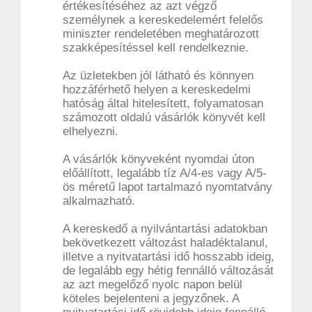
értékesítéséhez az azt végző
személynek a kereskedelemért felelős
miniszter rendeletében meghatározott
szakképesítéssel kell rendelkeznie.
Az üzletekben jól látható és könnyen
hozzáférhető helyen a kereskedelmi
hatóság által hitelesített, folyamatosan
számozott oldalú vásárlók könyvét kell
elhelyezni.
A vásárlók könyveként nyomdai úton
előállított, legalább tíz A/4-es vagy A/5-
ös méretű lapot tartalmazó nyomtatvány
alkalmazható.
A kereskedő a nyilvántartási adatokban
bekövetkezett változást haladéktalanul,
illetve a nyitvatartási idő hosszabb ideig,
de legalább egy hétig fennálló változását
az azt megelőző nyolc napon belül
köteles bejelenteni a jegyzőnek. A