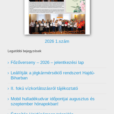
2026 1.szám
Legutóbbi bejegyzések
Főzőverseny – 2026 – jelentkezési lap
Leállítják a jégkármérséklő rendszert Hajdú-
Biharban
II. fokú vízkorlátozásról tájékoztató
Mobil hulladékudvar ️időpontjai augusztus és
szeptember hónapokban!