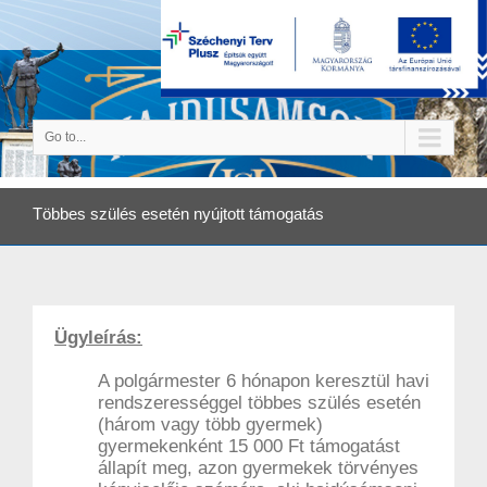
Go to...
Többes szülés esetén nyújtott támogatás
Ügyleírás:
A polgármester 6 hónapon keresztül havi
rendszerességgel többes szülés esetén
(három vagy több gyermek)
gyermekenként 15 000 Ft támogatást
állapít meg, azon gyermekek törvényes