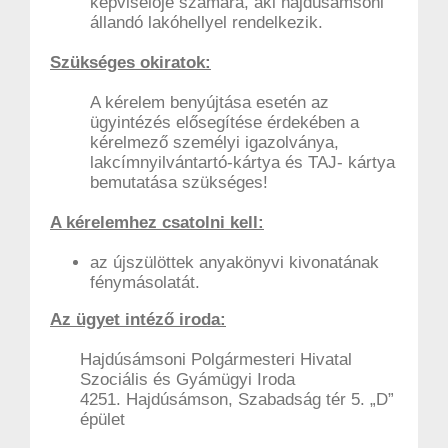
képviselője számára, aki hajdúsámsoni
állandó lakóhellyel rendelkezik.
Szükséges okiratok:
A kérelem benyújtása esetén az
ügyintézés elősegítése érdekében a
kérelmező személyi igazolványa,
lakcímnyilvántartó-kártya és TAJ- kártya
bemutatása szükséges!
A kérelemhez csatolni kell:
az újszülöttek anyakönyvi kivonatának
fénymásolatát.
Az ügyet intéző iroda:
Hajdúsámsoni Polgármesteri Hivatal
Szociális és Gyámügyi Iroda
4251. Hajdúsámson, Szabadság tér 5. „D”
épület