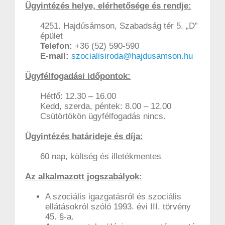
Ügyintézés helye, elérhetősége és rendje:
4251. Hajdúsámson, Szabadság tér 5. „D”
épület
Telefon:
+36
(52) 590-590
E-mail:
szocialisiroda@hajdusamson.hu
Ügyfélfogadási időpontok:
Hétfő: 12.30 – 16.00
Kedd, szerda, péntek: 8.00 – 12.00
Csütörtökön ügyfélfogadás nincs.
Ügyintézés határideje és díja:
60 nap, költség és illetékmentes
Az alkalmazott jogszabályok:
A szociális igazgatásról és szociális
ellátásokról szóló 1993. évi III. törvény
45. §-a.