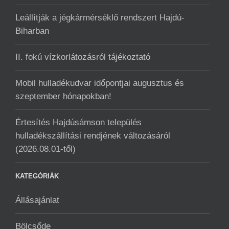
Leállítják a jégkármérséklő rendszert Hajdú-
Biharban
II. fokú vízkorlátozásról tájékoztató
Mobil hulladékudvar ️időpontjai augusztus és
szeptember hónapokban!
Értesítés Hajdúsámson település
hulladékszállítási rendjének változásáról
(2026.08.01-től)
KATEGÓRIÁK
Állásajánlat
Bölcsőde