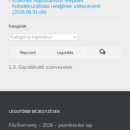
Értesítés Hajdúsámson település
hulladékszállítási rendjének változásáról
(2026.08.01-től)
Kategóriák
Kategóriák
Népszerű
Legutóbbi
1.3. Gazdálkodó szervezetek
LEGUTÓBBI BEJEGYZÉSEK
Főzőverseny – 2026 – jelentkezési lap