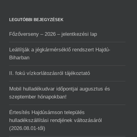
LEGUTÓBBI BEJEGYZÉSEK
Főzőverseny – 2026 – jelentkezési lap
Leállítják a jégkármérséklő rendszert Hajdú-
Biharban
II. fokú vízkorlátozásról tájékoztató
Mobil hulladékudvar ️időpontjai augusztus és
szeptember hónapokban!
Értesítés Hajdúsámson település
hulladékszállítási rendjének változásáról
(2026.08.01-től)