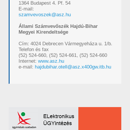
1364 Budapest 4. Pf. 54
E-mail:
szamvevoszek@asz.hu
Állami Számvevőszék Hajdú-Bihar
Megyei Kirendeltsége
Cím: 4024 Debrecen Vármegyeháza u. 1/b.
Telefon és fax
(52) 524-660, (52) 524-661, (52) 524-660
Internet:
www.asz.hu
e-mail:
hajdubihar.otell@asz.x400gw.itb.hu