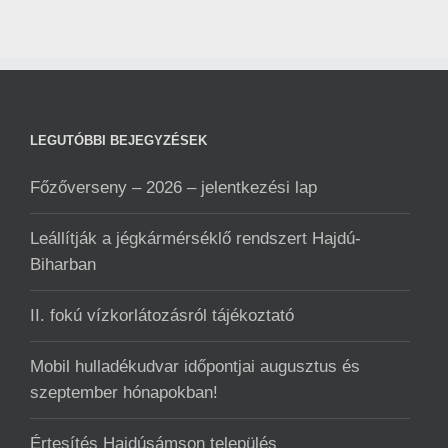
LEGUTÓBBI BEJEGYZÉSEK
Főzőverseny – 2026 – jelentkezési lap
Leállítják a jégkármérséklő rendszert Hajdú-
Biharban
II. fokú vízkorlátozásról tájékoztató
Mobil hulladékudvar ️időpontjai augusztus és
szeptember hónapokban!
Értesítés Hajdúsámson település