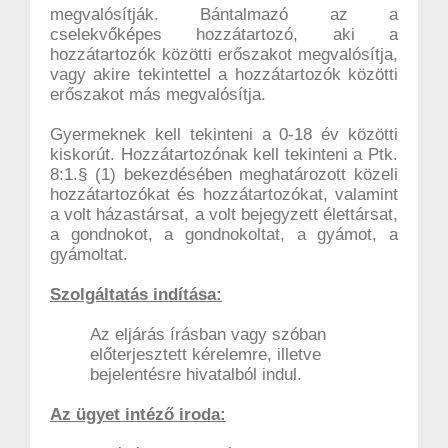
megvalósítják. Bántalmazó az a
cselekvőképes hozzátartozó, aki a
hozzátartozók közötti erőszakot megvalósítja,
vagy akire tekintettel a hozzátartozók közötti
erőszakot más megvalósítja.
Gyermeknek kell tekinteni a 0-18 év közötti
kiskorút. Hozzátartozónak kell tekinteni a Ptk.
8:1.§ (1) bekezdésében meghatározott közeli
hozzátartozókat és hozzátartozókat, valamint
a volt házastársat, a volt bejegyzett élettársat,
a gondnokot, a gondnokoltat, a gyámot, a
gyámoltat.
Szolgáltatás indítása:
Az eljárás írásban vagy szóban
előterjesztett kérelemre, illetve
bejelentésre hivatalból indul.
Az ügyet intéző iroda: