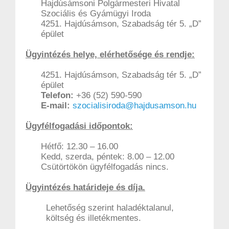
Hajdúsámsoni Polgármesteri Hivatal
Szociális és Gyámügyi Iroda
4251. Hajdúsámson, Szabadság tér 5. „D”
épület
Ügyintézés helye, elérhetősége és rendje:
4251. Hajdúsámson, Szabadság tér 5. „D”
épület
Telefon:
+36
(52) 590-590
E-mail:
szocialisiroda@hajdusamson.hu
Ügyfélfogadási időpontok:
Hétfő: 12.30 – 16.00
Kedd, szerda, péntek: 8.00 – 12.00
Csütörtökön ügyfélfogadás nincs.
Ügyintézés határideje és díja.
Lehetőség szerint haladéktalanul,
költség és illetékmentes.