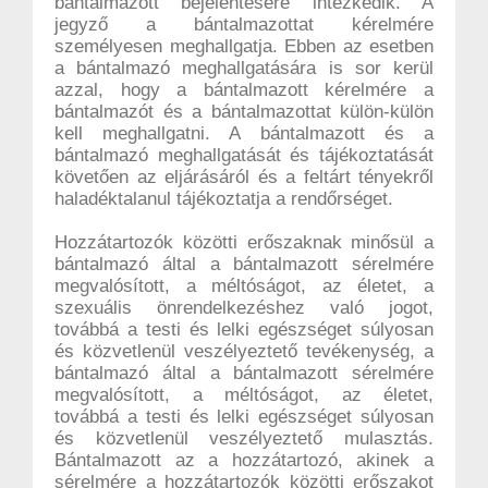
bántalmazott bejelentésére intézkedik. A
jegyző a bántalmazottat kérelmére
személyesen meghallgatja. Ebben az esetben
a bántalmazó meghallgatására is sor kerül
azzal, hogy a bántalmazott kérelmére a
bántalmazót és a bántalmazottat külön-külön
kell meghallgatni. A bántalmazott és a
bántalmazó meghallgatását és tájékoztatását
követően az eljárásáról és a feltárt tényekről
haladéktalanul tájékoztatja a rendőrséget.
Hozzátartozók közötti erőszaknak minősül a
bántalmazó által a bántalmazott sérelmére
megvalósított, a méltóságot, az életet, a
szexuális önrendelkezéshez való jogot,
továbbá a testi és lelki egészséget súlyosan
és közvetlenül veszélyeztető tevékenység, a
bántalmazó által a bántalmazott sérelmére
megvalósított, a méltóságot, az életet,
továbbá a testi és lelki egészséget súlyosan
és közvetlenül veszélyeztető mulasztás.
Bántalmazott az a hozzátartozó, akinek a
sérelmére a hozzátartozók közötti erőszakot