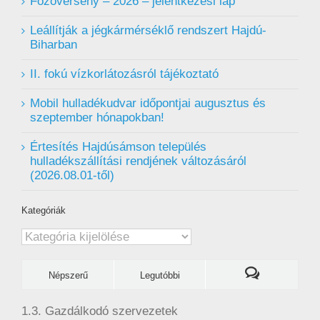
Főzőverseny – 2026 – jelentkezési lap
Leállítják a jégkármérséklő rendszert Hajdú-
Biharban
II. fokú vízkorlátozásról tájékoztató
Mobil hulladékudvar ️időpontjai augusztus és
szeptember hónapokban!
Értesítés Hajdúsámson település
hulladékszállítási rendjének változásáról
(2026.08.01-től)
Kategóriák
Kategóriák
Népszerű
Legutóbbi
1.3. Gazdálkodó szervezetek