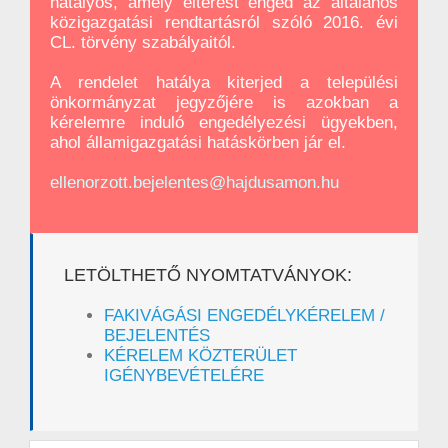
hatályos, amely eltérést enged az általános
közigazgatási rendtartásról szóló 2016. évi
CL. törvény szabályaitól.
A rendelet hatálya kiterjed a települési
önkormányzat jegyzőjére is azokban a
kérelemre induló engedélyezési ügyekben,
ahol államigazgatási hatáskörben jár el.
ellenorzott.bejelentes@hajdusamon.hu
LETÖLTHETŐ NYOMTATVÁNYOK:
FAKIVÁGÁSI ENGEDÉLYKÉRELEM /
BEJELENTÉS
KÉRELEM KÖZTERÜLET
IGÉNYBEVÉTELÉRE