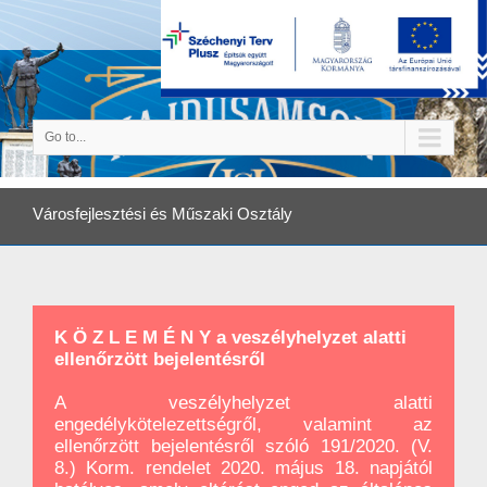
Go to...
Városfejlesztési és Műszaki Osztály
K Ö Z L E M É N Y a veszélyhelyzet alatti
ellenőrzött bejelentésről
A veszélyhelyzet alatti
engedélykötelezettségről, valamint az
ellenőrzött bejelentésről szóló 191/2020. (V.
8.) Korm. rendelet 2020. május 18. napjától