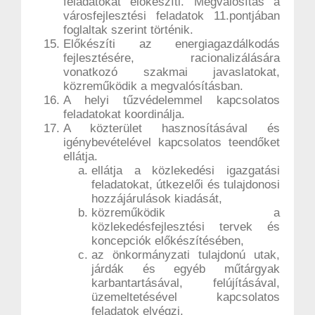
feladatokat előkészíti. Megvalósítás a
városfejlesztési feladatok 11.pontjában
foglaltak szerint történik.
Előkészíti az energiagazdálkodás
fejlesztésére, racionalizálására
vonatkozó szakmai javaslatokat,
közreműködik a megvalósításban.
A helyi tűzvédelemmel kapcsolatos
feladatokat koordinálja.
A közterület hasznosításával és
igénybevételével kapcsolatos teendőket
ellátja.
ellátja a közlekedési igazgatási
feladatokat, útkezelői és tulajdonosi
hozzájárulások kiadását,
közreműködik a
közlekedésfejlesztési tervek és
koncepciók előkészítésében,
az önkormányzati tulajdonú utak,
járdák és egyéb műtárgyak
karbantartásával, felújításával,
üzemeltetésével kapcsolatos
feladatok elvégzi,