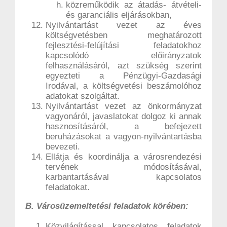
közreműködik az átadás- átvételi-
és garanciális eljárásokban,
Nyilvántartást vezet az éves
költségvetésben meghatározott
fejlesztési-felújítási feladatokhoz
kapcsolódó előirányzatok
felhasználásáról, azt szükség szerint
egyezteti a Pénzügyi-Gazdasági
Irodával, a költségvetési beszámolóhoz
adatokat szolgáltat.
Nyilvántartást vezet az önkormányzat
vagyonáról, javaslatokat dolgoz ki annak
hasznosításáról, a befejezett
beruházásokat a vagyon-nyilvántartásba
bevezeti.
Ellátja és koordinálja a városrendezési
tervének módosításával,
karbantartásával kapcsolatos
feladatokat.
B. Városüzemeltetési feladatok körében:
Közvilágítással kapcsolatos feladatok