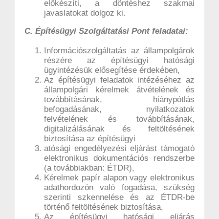
előkészíti, a döntéshez szakmai
javaslatokat dolgoz ki.
C. Építésügyi Szolgáltatási Pont feladatai:
Információszolgáltatás az állampolgárok
részére az építésügyi hatósági
ügyintézésük elősegítése érdekében,
Az építésügyi feladatok intézéséhez az
állampolgári kérelmek átvételének és
továbbításának, hiánypótlás
befogadásának, nyilatkozatok
felvételének és továbbításának,
digitalizálásának és feltöltésének
biztosítása az építésügyi
atósági engedélyezési eljárást támogató
elektronikus dokumentációs rendszerbe
(a továbbiakban: ÉTDR),
Kérelmek papír alapon vagy elektronikus
adathordozón való fogadása, szükség
szerinti szkennelése és az ÉTDR-be
történő feltöltésének biztosítása,
Az építésügyi hatósági eljárás