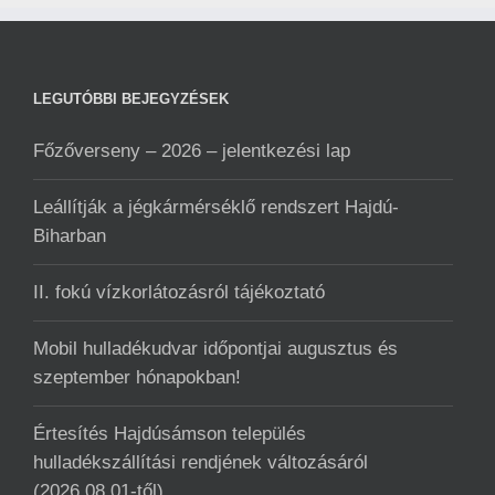
LEGUTÓBBI BEJEGYZÉSEK
Főzőverseny – 2026 – jelentkezési lap
Leállítják a jégkármérséklő rendszert Hajdú-
Biharban
II. fokú vízkorlátozásról tájékoztató
Mobil hulladékudvar ️időpontjai augusztus és
szeptember hónapokban!
Értesítés Hajdúsámson település
hulladékszállítási rendjének változásáról
(2026.08.01-től)