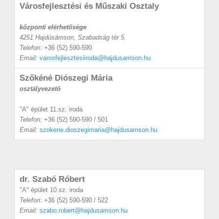
Városfejlesztési és Műszaki Osztaly
központi elérhetősége
4251 Hajdúsámson, Szabadság tér 5.
Telefon:
+36 (52) 590-590
Email:
varosfejlesztesiiroda@hajdusamson.hu
Szőkéné Diószegi Mária
osztályvezető
"A" épület 11.sz. iroda
Telefon:
+36 (52) 590-590 / 501
Email:
szokene.dioszegimaria@hajdusamson.hu
dr. Szabó Róbert
"A" épület 10.sz. iroda
Telefon:
+36 (52) 590-590 / 522
Email:
szabo.robert@hajdusamson.hu