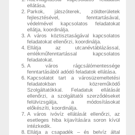
ellátása.
Parkok, játszóterek, zöldterületek
fejlesztésével, fenntartásával,
védelmével kapcsolatos feladatokat
ellátja, koordinálja.
A város köztisztaságával kapcsolatos
feladatokat ellenőrzi, koordinálja.
Ellátja az utcanévtáblázással,
emlékműfenntartással kapcsolatos
feladatokat.
A város rágcsálómentessége
fenntartásából adódó feladatok ellátása.
Kapcsolatot tart a városüzemeltetési
feladatokban közreműködő
Szolgáltatókkal. Feladatuk ellátását
ellenőrzi, a szolgáltatói szerződéseket
felülvizsgálja, a módosításokat
előkészíti, koordinálja.
A város ivóvíz ellátását ellenőrzi, az
esetleges hiba kijavítására soron kívül
intézkedik.
Ellátja a csapadék – és belvíz által