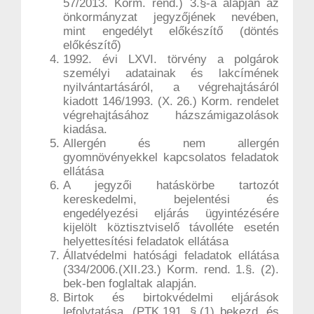
57/2013. Korm. rend.) 3.§-a alapján az
önkormányzat jegyzőjének nevében,
mint engedélyt előkészítő (döntés
előkészítő)
1992. évi LXVI. törvény a polgárok
személyi adatainak és lakcímének
nyilvántartásáról, a végrehajtásáról
kiadott 146/1993. (X. 26.) Korm. rendelet
végrehajtásához házszámigazolások
kiadása.
Allergén és nem allergén
gyomnövényekkel kapcsolatos feladatok
ellátása
A jegyzői hatáskörbe tartozót
kereskedelmi, bejelentési és
engedélyezési eljárás ügyintézésére
kijelölt köztisztviselő távolléte esetén
helyettesítési feladatok ellátása
Állatvédelmi hatósági feladatok ellátása
(334/2006.(XII.23.) Korm. rend. 1.§. (2).
bek-ben foglaltak alapján.
Birtok és birtokvédelmi eljárások
lefolytatása. (PTK.191. §.(1) bekezd. és