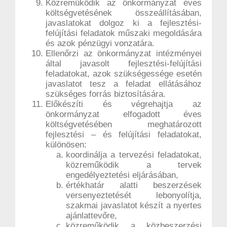
Közreműködik az önkormányzat éves
költségvetésének összeállításában,
javaslatokat dolgoz ki a fejlesztési-
felújítási feladatok műszaki megoldására
és azok pénzügyi vonzatára.
Ellenőrzi az önkormányzat intézményei
által javasolt fejlesztési-felújítási
feladatokat, azok szükségessége esetén
javaslatot tesz a feladat ellátásához
szükséges forrás biztosítására.
Előkészíti és végrehajtja az
önkormányzat elfogadott éves
költségvetésében meghatározott
fejlesztési – és felújítási feladatokat,
különösen:
koordinálja a tervezési feladatokat,
közreműködik a tervek
engedélyeztetési eljárásában,
értékhatár alatti beszerzések
versenyeztetését lebonyolítja,
szakmai javaslatot készít a nyertes
ajánlattevőre,
közreműködik a közbeszerzési