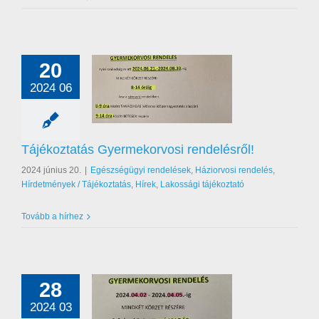
20
2024 06
atás Gyermekorvosi
rendelésről!
égügyi rendelések
orvosi rendelés
Tájékoztatás Gyermekorvosi rendelésről!
nyek / Tájékoztatás
akossági tájékoztató
2024 június 20.
|
Egészségügyi rendelések
,
Háziorvosi rendelés
,
Hírdetmények / Tájékoztatás
,
Hírek
,
Lakossági tájékoztató
Tovább a hírhez
28
2024 03