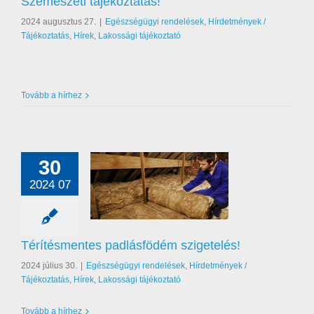
Szemészeti tájékoztatás!
2024 augusztus 27.
|
Egészségügyi rendelések
,
Hírdetmények /
Tájékoztatás
,
Hírek
,
Lakossági tájékoztató
Tovább a hírhez
30
2024 07
mentes padlásfödém
szigetelés!
égügyi rendelések
nyek / Tájékoztatás
Térítésmentes padlásfödém szigetelés!
akossági tájékoztató
2024 július 30.
|
Egészségügyi rendelések
,
Hírdetmények /
Tájékoztatás
,
Hírek
,
Lakossági tájékoztató
Tovább a hírhez