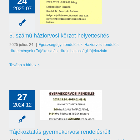
24
2025 07
ú háziorvosi körzet
helyettesítés
égügyi rendelések
orvosi rendelés
5. számú háziorvosi körzet helyettesítés
nyek / Tájékoztatás
akossági tájékoztató
2025 július 24.
|
Egészségügyi rendelések
,
Háziorvosi rendelés
,
Hírdetmények / Tájékoztatás
,
Hírek
,
Lakossági tájékoztató
Tovább a hírhez
27
2024 12
tatás gyermekorvosi
rendelésről!
égügyi rendelések
orvosi rendelés
Tájékoztatás gyermekorvosi rendelésről!
nyek / Tájékoztatás