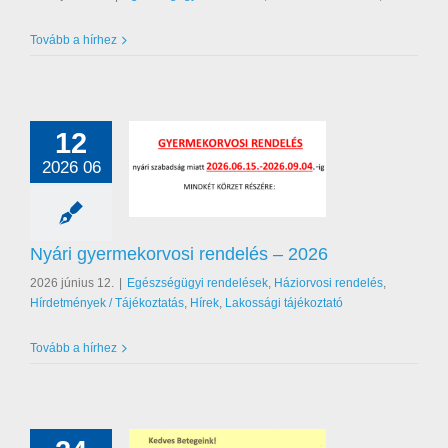
Tovább a hírhez
12
2026 06
ermekorvosi rendelés
– 2026
égügyi rendelések
orvosi rendelés
Nyári gyermekorvosi rendelés – 2026
nyek / Tájékoztatás
akossági tájékoztató
2026 június 12.
|
Egészségügyi rendelések
,
Háziorvosi rendelés
,
Hírdetmények / Tájékoztatás
,
Hírek
,
Lakossági tájékoztató
Tovább a hírhez