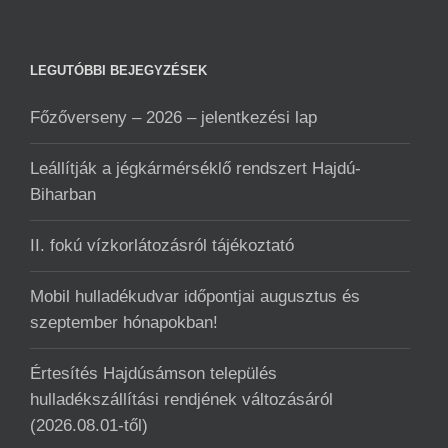
LEGUTÓBBI BEJEGYZÉSEK
Főzőverseny – 2026 – jelentkezési lap
Leállítják a jégkármérséklő rendszert Hajdú-
Biharban
II. fokú vízkorlátozásról tájékoztató
Mobil hulladékudvar ️időpontjai augusztus és
szeptember hónapokban!
Értesítés Hajdúsámson település
hulladékszállítási rendjének változásáról
(2026.08.01-től)