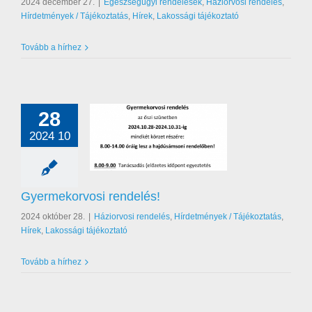
akossági tájékoztató
2024 december 27.
|
Egészségügyi rendelések
,
Háziorvosi rendelés
,
Hírdetmények / Tájékoztatás
,
Hírek
,
Lakossági tájékoztató
Tovább a hírhez
28
2024 10
korvosi rendelés!
orvosi rendelés
nyek / Tájékoztatás
akossági tájékoztató
Gyermekorvosi rendelés!
2024 október 28.
|
Háziorvosi rendelés
,
Hírdetmények / Tájékoztatás
,
Hírek
,
Lakossági tájékoztató
Tovább a hírhez