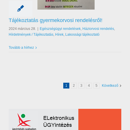
tatás gyermekorvosi
rendelésről!
égügyi rendelések
orvosi rendelés
Tájékoztatás gyermekorvosi rendelésről!
nyek / Tájékoztatás
akossági tájékoztató
2024 március 28.
|
Egészségügyi rendelések
,
Háziorvosi rendelés
,
Hírdetmények / Tájékoztatás
,
Hírek
,
Lakossági tájékoztató
Tovább a hírhez
1
2
3
4
5
Következő