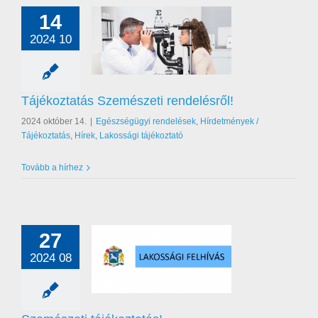
14
2024 10
ztatás Szemészeti
rendelésről!
égügyi rendelések
nyek / Tájékoztatás
Tájékoztatás Szemészeti rendelésről!
akossági tájékoztató
2024 október 14.
|
Egészségügyi rendelések
,
Hírdetmények /
Tájékoztatás
,
Hírek
,
Lakossági tájékoztató
Tovább a hírhez
27
2024 08
zeti tájékoztatás!
égügyi rendelések
nyek / Tájékoztatás
akossági tájékoztató