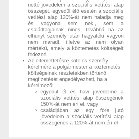
nettó jövedelem a szociális vetítési alap
összegét, egyedül élő esetén a szociális
vetítési alap 120%-át nem haladja meg
és vagyona sem neki, sem a
családtagjainak nincs, továbbá ha az
elhunyt személy után hagyatéki vagyon
nem maradt, illetve az nem olyan
mértékű, amely a köztemetés költségeit
fedezné.
Az eltemettetésre köteles személy
kérelmére a polgármester a köztemetés
költségeinek részletekben történő
megfizetését engedélyezheti, ha a
kérelmező:
egyedül él és havi jövedelme a
szociális vetítési alap összegének
150%-át nem éri el, vagy
családjában az egy főre jutó
jövedelem a szociális vetítési alap
összegének a 120%-át nem éri el