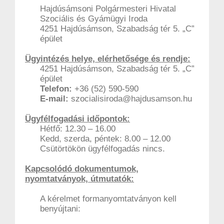
Hajdúsámsoni Polgármesteri Hivatal
Szociális és Gyámügyi Iroda
4251 Hajdúsámson, Szabadság tér 5. „C”
épület
Ügyintézés helye, elérhetősége és rendje:
4251 Hajdúsámson, Szabadság tér 5. „C”
épület
Telefon:
+36
(52) 590-590
E-mail:
szocialisiroda@hajdusamson.hu
Ügyfélfogadási időpontok:
Hétfő: 12.30 – 16.00
Kedd, szerda, péntek: 8.00 – 12.00
Csütörtökön ügyfélfogadás nincs.
Kapcsolódó dokumentumok,
nyomtatványok, útmutatók:
A kérelmet formanyomtatványon kell
benyújtani: