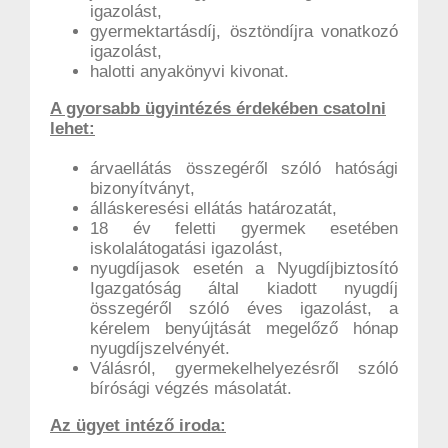
igazolást,
gyermektartásdíj, ösztöndíjra vonatkozó
igazolást,
halotti anyakönyvi kivonat.
A gyorsabb ügyintézés érdekében csatolni
lehet:
árvaellátás összegéről szóló hatósági
bizonyítványt,
álláskeresési ellátás határozatát,
18 év feletti gyermek esetében
iskolalátogatási igazolást,
nyugdíjasok esetén a Nyugdíjbiztosító
Igazgatóság által kiadott nyugdíj
összegéről szóló éves igazolást, a
kérelem benyújtását megelőző hónap
nyugdíjszelvényét.
Válásról, gyermekelhelyezésről szóló
bírósági végzés másolatát.
Az ügyet intéző iroda: