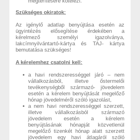
megtérítésére kötelezi.
Szükséges okiratok:
Az igénylő adatlap benyújtása esetén az
ügyintézés elősegítése érdekében a
kérelmező személyi igazolványa,
lakcímnyilvántartó-kártya és TAJ- kártya
bemutatása szükséges!
A kérelemhez csatolni kell:
a havi rendszerességgel járó – nem
vállalkozásból, illetve őstermelői
tevékenységből származó- jövedelem
esetén a kérelem benyújtását megelőző
hónap jövedelméről szóló igazolást,
a nem havi rendszerességgel szerzett,
illetve vállalkozásból származó
jövedelem esetén a kérelem
benyújtásának hónapját közvetlenül
megelőző tizenkét hónap alatt szerzett
jövedelem egy havi átlagáról szóló