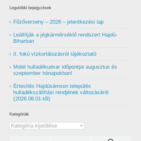
Legutóbbi bejegyzések
Főzőverseny – 2026 – jelentkezési lap
Leállítják a jégkármérséklő rendszert Hajdú-
Biharban
II. fokú vízkorlátozásról tájékoztató
Mobil hulladékudvar ️időpontjai augusztus és
szeptember hónapokban!
Értesítés Hajdúsámson település
hulladékszállítási rendjének változásáról
(2026.08.01-től)
Kategóriák
Kategóriák