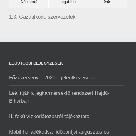
Népszerű
Legutóbbi
1.3. Gazdálkodó szervezetek
LEGUTÓBBI BEJEGYZÉSEK
Főzőverseny – 2026 – jelentkezési lap
Leállítják a jégkármérséklő rendszert Hajdú-
Biharban
II. fokú vízkorlátozásról tájékoztató
Mobil hulladékudvar ️időpontjai augusztus és