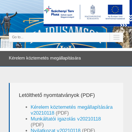
Go to...
Kérelem köztemetés megállapítására
Letölthető nyomtatványok (PDF)
Kérelem köztemetés megállapítására
v20210118
(PDF)
Munkáltatói igazolás v20210118
(PDF)
Nyilatkozat v20210118
(PDF)