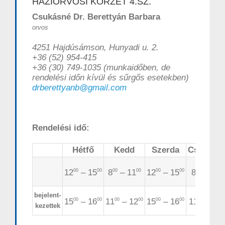
HÁZIORVOSI KÖRZET 4.SZ.
Csukásné Dr. Berettyán Barbara
orvos
4251 Hajdúsámson, Hunyadi u. 2.
+36 (52) 954-415
+36 (30) 749-1035 (munkaidőben, de
rendelési időn kívül és sűrgős esetekben)
drberettyanb@gmail.com
Rendelési idő:
Hétfő
Kedd
Szerda
Csütörtö
12
– 15
8
– 11
12
– 15
8
– 11
00
00
00
00
00
00
00
00
bejelent-
15
– 16
11
– 12
15
– 16
11
– 12
00
00
00
00
00
00
00
0
kezettek