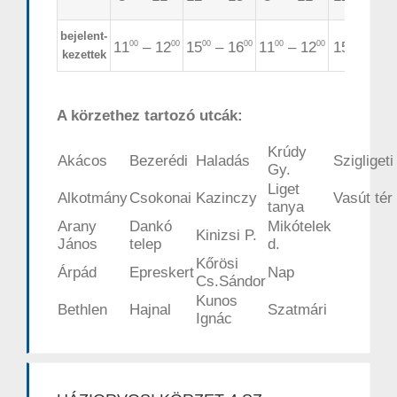
bejelent-
11
– 12
15
– 16
11
– 12
15
– 16
00
00
00
00
00
00
00
0
kezettek
A körzethez tartozó utcák:
Krúdy
Akácos
Bezerédi
Haladás
Szigligeti
Gy.
Liget
Alkotmány
Csokonai
Kazinczy
Vasút tér
tanya
Arany
Dankó
Mikótelek
Kinizsi P.
János
telep
d.
Kőrösi
Árpád
Epreskert
Nap
Cs.Sándor
Kunos
Bethlen
Hajnal
Szatmári
Ignác