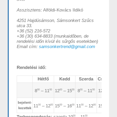
Asszisztens:
Alföldi-Kovács Ildikó
4251 Hajdúsámson, Sámsonkert Szűcs
utca 33.
+36 (52) 216-572
+36 (30) 634-8833 (munkaidőben, de
rendelési időn kívül és sűrgős esetekben)
Email cím:
samsonkertrend@gmail.com
Rendelési idő:
Hétfő
Kedd
Szerda
Csütörtö
8
– 11
12
– 15
8
– 11
12
– 15
00
00
00
00
00
00
00
0
bejelent-
11
– 12
15
– 16
11
– 12
15
– 16
00
00
00
00
00
00
00
0
kezettek
Terhesgondozás:
szerda 10
– 11
00
00