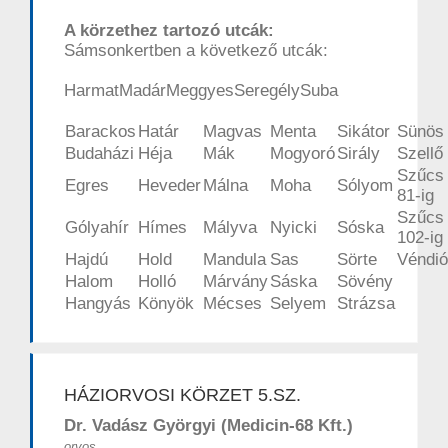
A körzethez tartozó utcák:
Sámsonkertben a következő utcák:
HarmatMadárMeggyesSeregélySuba
Barackos
Határ
Magvas
Menta
Sikátor
Sünös
Budaházi
Héja
Mák
Mogyoró
Sirály
Szellő
Szűcs 
Egres
Heveder
Málna
Moha
Sólyom
81-ig
Szűcs 
Gólyahír
Hímes
Mályva
Nyicki
Sóska
102-ig
Hajdú
Hold
Mandula
Sas
Sörte
Véndió
Halom
Holló
Márvány
Sáska
Sövény
Hangyás
Könyök
Mécses
Selyem
Strázsa
HÁZIORVOSI KÖRZET 5.SZ.
Dr. Vadász Györgyi (Medicin-68 Kft.)
orvos