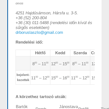
orvos
4251 Hajdúsámson,
Hársfa u. 3-5.
+36 (52) 200-804
+36 (30) 011-5488 (rendelési időn kívül és
sűrgős esetekben)
drboruslaszlo@gmail.com
Rendelési idő:
Hétfő
Kedd
Szerda
Csütörtö
8
– 11
12
– 15
8
– 11
12
– 15
00
00
00
00
00
00
00
0
bejelent-
11
– 12
15
– 16
11
– 12
15
– 16
00
00
00
00
00
00
00
0
kezettek
A körzethez tartozó utcák:
Bartók
Jánostava