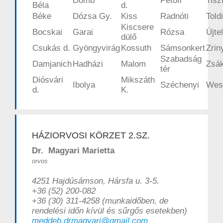
Domb
Petőfi
Tiszt
Béla
d.
Béke
Dózsa Gy.
Kiss
Radnóti
Toldi
Kiscsere
Bocskai
Garai
Rózsa
Újte
dülő
Csukás d.
Gyöngyvirág
Kossuth
Sámsonkert
Zrin
Szabadság
Damjanich
Hadházi
Malom
Zsá
tér
Diósvári
Mikszáth
Ibolya
Széchenyi
Wes
d.
K.
HÁZIORVOSI KÖRZET 2.SZ.
Dr. Magyari Marietta
orvos
4251 Hajdúsámson, Hársfa u. 3-5.
+36 (52) 200-082
+36 (30) 311-4258 (munkaidőben, de
rendelési időn kívül és sűrgős esetekben)
meddeb.drmagyari@gmail.com