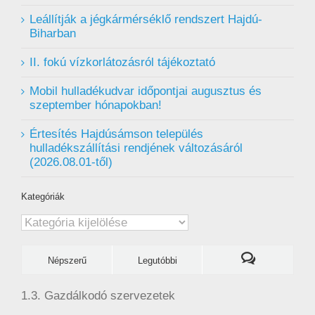
Leállítják a jégkármérséklő rendszert Hajdú-
Biharban
II. fokú vízkorlátozásról tájékoztató
Mobil hulladékudvar ️időpontjai augusztus és
szeptember hónapokban!
Értesítés Hajdúsámson település
hulladékszállítási rendjének változásáról
(2026.08.01-től)
Kategóriák
Kategóriák
Népszerű
Legutóbbi
1.3. Gazdálkodó szervezetek