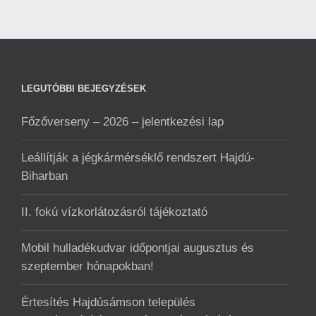
LEGUTÓBBI BEJEGYZÉSEK
Főzőverseny – 2026 – jelentkezési lap
Leállítják a jégkármérséklő rendszert Hajdú-
Biharban
II. fokú vízkorlátozásról tájékoztató
Mobil hulladékudvar ️időpontjai augusztus és
szeptember hónapokban!
Értesítés Hajdúsámson település