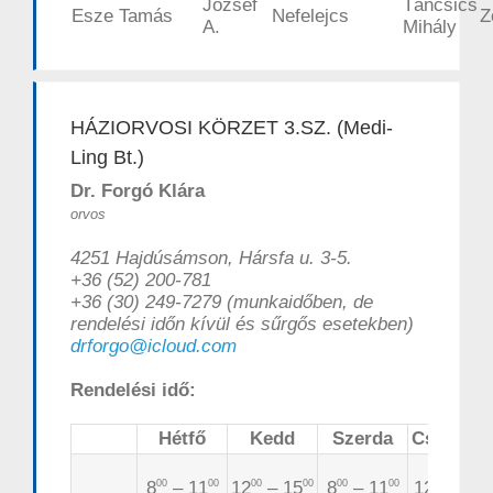
József
Táncsics
Esze Tamás
Nefelejcs
Z
A.
Mihály
HÁZIORVOSI KÖRZET 3.SZ. (Medi-
Ling Bt.)
Dr. Forgó Klára
orvos
4251 Hajdúsámson, Hársfa u. 3-5.
+36 (52) 200-781
+36 (30) 249-7279 (munkaidőben, de
rendelési időn kívül és sűrgős esetekben)
drforgo@icloud.com
Rendelési idő:
Hétfő
Kedd
Szerda
Csütörtö
8
– 11
12
– 15
8
– 11
12
– 15
00
00
00
00
00
00
00
0