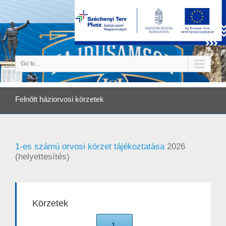
Go to...
Felnőtt háziorvosi körzetek
1-es számú orvosi körzet tájékoztatása
2026
(helyettesítés)
Körzetek
1.