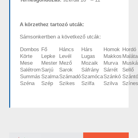
A körzethez tartozó utcák:
Sámsonkertben a következő utcák:
Dombos
Fő
Háncs
Hárs
Homok
Hordó
Körte
Lepke
Levél
Lugas
Makkos
Maláta
Mese
Mester
Mező
Mozaik
Murva
Muskát
Salétrom
Sarjú
Sarok
Sáfrány
Sárrét
Sellő
Summás
Szalma
Számadó
Szamóca
Szánkó
Szánt
Széna
Szép
Szikes
Szilfa
Szilva
Színe