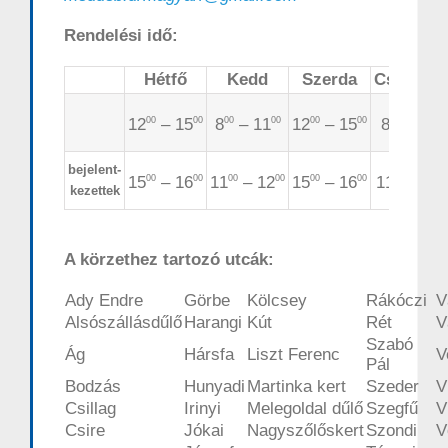
Rendelési idő:
Hétfő
Kedd
Szerda
Csütörtö
12
– 15
8
– 11
12
– 15
8
– 11
00
00
00
00
00
00
00
00
bejelent-
15
– 16
11
– 12
15
– 16
11
– 12
00
00
00
00
00
00
00
0
kezettek
A körzethez tartozó utcák:
Ady Endre
Görbe
Kölcsey
Rákóczi
V
Alsószállásdűlő
Harangi
Kút
Rét
V
Szabó
Ág
Hársfa
Liszt Ferenc
V
Pál
Bodzás
Hunyadi
Martinka kert
Szeder
V
Csillag
Irinyi
Melegoldal dűlő
Szegfű
V
Csire
Jókai
Nagyszőlőskert
Szondi
V