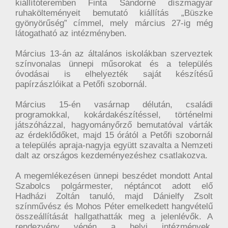
kiállítóteremben Finta Sándorné díszmagyar
ruhakölteményeit bemutató kiállítás „Büszke
gyönyörűség” címmel, mely március 27-ig még
látogatható az intézményben.
Március 13-án az általános iskolákban szerveztek
színvonalas ünnepi műsorokat és a település
óvodásai is elhelyezték saját készítésű
papírzászlóikat a Petőfi szobornál.
Március 15-én vasárnap délután, családi
programokkal, kokárdakészítéssel, történelmi
játszóházzal, hagyományőrző bemutatóval várták
az érdeklődőket, majd 15 órától a Petőfi szobornál
a település apraja-nagyja együtt szavalta a Nemzeti
dalt az országos kezdeményezéshez csatlakozva.
A megemlékezésen ünnepi beszédet mondott Antal
Szabolcs polgármester, néptáncot adott elő
Hadházi Zoltán tanuló, majd Dánielfy Zsolt
színművész és Mohos Péter emelkedett hangvételű
összeállítását hallgathatták meg a jelenlévők. A
rendezvény végén a helyi intézmények,