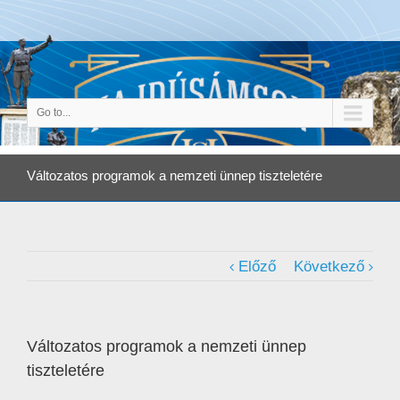
Go to...
Változatos programok a nemzeti ünnep tiszteletére
Előző
Következő
Változatos programok a nemzeti ünnep
tiszteletére