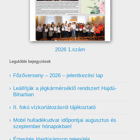
2026 1.szám
Legutóbbi bejegyzések
Főzőverseny – 2026 – jelentkezési lap
Leállítják a jégkármérséklő rendszert Hajdú-
Biharban
II. fokú vízkorlátozásról tájékoztató
Mobil hulladékudvar ️időpontjai augusztus és
szeptember hónapokban!
Értesítés Hajdúsámson település