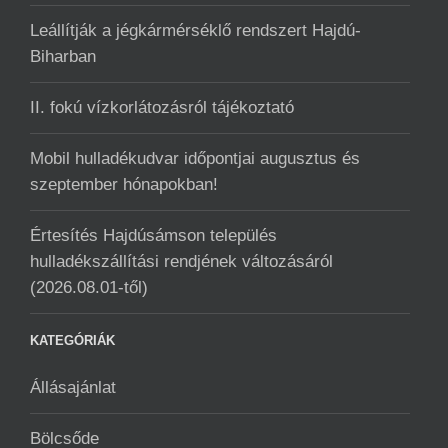
Leállítják a jégkármérséklő rendszert Hajdú-
Biharban
II. fokú vízkorlátozásról tájékoztató
Mobil hulladékudvar ️időpontjai augusztus és
szeptember hónapokban!
Értesítés Hajdúsámson település
hulladékszállítási rendjének változásáról
(2026.08.01-től)
KATEGÓRIÁK
Állásajánlat
Bölcsőde