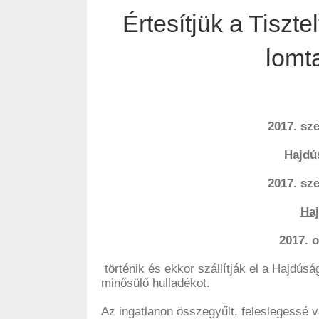
Értesítjük a Tiszt
lomta
2017. sz
Hajdú
2017. sz
Ha
2017. 
történik és ekkor szállítják el a Hajdús
minősülő hulladékot.
Az ingatlanon összegyűlt, feleslegessé v