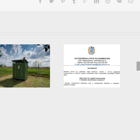
Mobil hulladékudvar
II. fokú vízkorlátozásról
️időpontjai augusztus és
tájékoztató
szeptember hónapokban