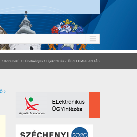
k
Közérdekű
Hírdetmények / Tájékoztatás
ŐSZI LOMTALANÍTÁS
ő