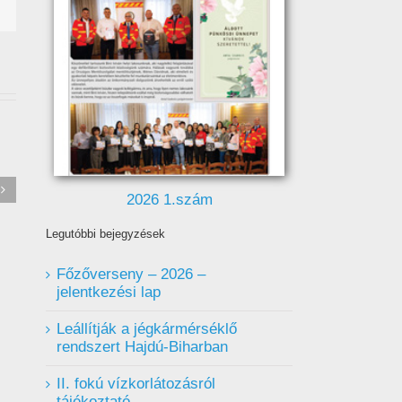
Értesítés Hajdúsámson
2026 1.szám
település hulladékszállítási
rendjének változásáról
!
Legutóbbi bejegyzések
(2026.08.01-től)
Főzőverseny – 2026 –
jelentkezési lap
Leállítják a jégkármérséklő
rendszert Hajdú-Biharban
II. fokú vízkorlátozásról
tájékoztató