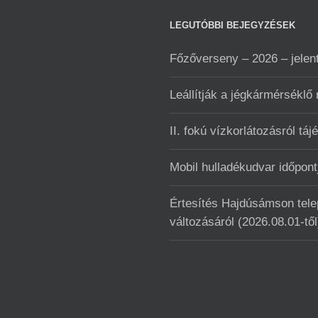
LEGUTÓBBI BEJEGYZÉSEK
Főzőverseny – 2026 – jelen
Leállítják a jégkármérséklő
II. fokú vízkorlátozásról táj
Mobil hulladékudvar ️időpo
Értesítés Hajdúsámson telep
változásáról (2026.08.01-től