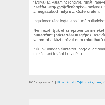
tárgyakat, valamint rongyot, ruhát, fale
zsákba vagy gyűjtőedénybe
– melynek 
a megszokott helyre a közterületen.
Ingatlanonként legfeljebb 1 m3 hulladékot 
Nem szállítjuk el az építési törmeléke
hulladékot (háztartási kisgépek, tele
valamint a kézi erővel nem rakodható 
Kérünk minden érintettet, hogy a lomtala
elszállítani kívánt hulladékot.
2017 szeptember 6.
|
Hírdetmények / Tájékoztatás
,
Hírek
,
K