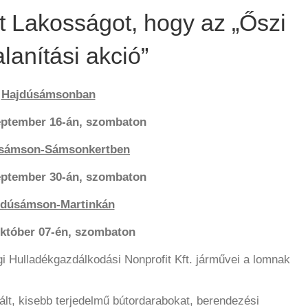
elt Lakosságot, hogy az „Őszi
lanítási akció”
Hajdúsámsonban
eptember 16-án, szombaton
sámson-Sámsonkertben
eptember 30-án, szombaton
jdúsámson-Martinkán
október 07-én, szombaton
ági Hulladékgazdálkodási Nonprofit Kft. járművei a lomnak
ált, kisebb terjedelmű bútordarabokat, berendezési