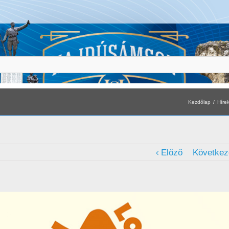
Kezdőlap
Híre
Előző
Következ