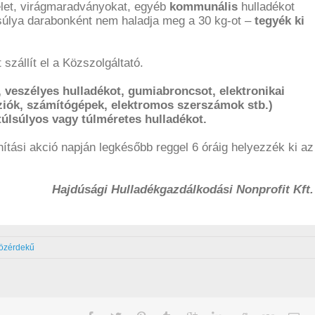
velet, virágmaradványokat, egyéb
kommunális
hulladékot
súlya darabonként nem haladja meg a 30 kg-ot –
tegyék ki
szállít el a Közszolgáltató.
t, veszélyes hulladékot, gumiabroncsot, elektronikai
víziók, számítógépek, elektromos szerszámok stb.)
túlsúlyos vagy túlméretes hulladékot.
nítási akció napján legkésőbb reggel 6 óráig helyezzék ki az
Hajdúsági Hulladékgazdálkodási Nonprofit Kft.
özérdekű