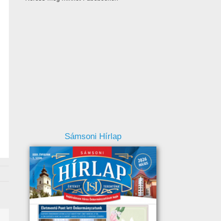
Sámsoni Hírlap