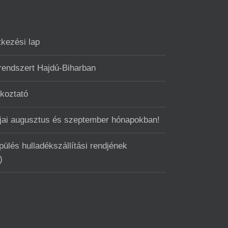
tkezési lap
 rendszert Hajdú-Biharban
ékoztató
ntjai augusztus és szeptember hónapokban!
ülés hulladékszállítási rendjének
)