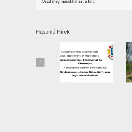
Oszd meg másokkal ezt a hírt:
Hasonló Hírek
Főzőverseny – 2026 –
Leállítják a jégkármérséklő
jelentkezési lap
rendszert Hajdú-Biharban