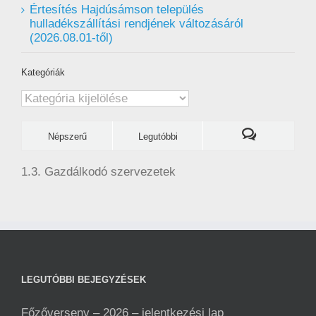
Értesítés Hajdúsámson település
hulladékszállítási rendjének változásáról
(2026.08.01-től)
Kategóriák
Kategóriák
Népszerű
Legutóbbi
1.3. Gazdálkodó szervezetek
LEGUTÓBBI BEJEGYZÉSEK
Főzőverseny – 2026 – jelentkezési lap