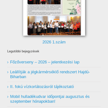
2026 1.szám
Legutóbbi bejegyzések
Főzőverseny – 2026 – jelentkezési lap
Leállítják a jégkármérséklő rendszert Hajdú-
Biharban
II. fokú vízkorlátozásról tájékoztató
Mobil hulladékudvar ️időpontjai augusztus és
szeptember hónapokban!