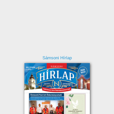
Sámsoni Hírlap