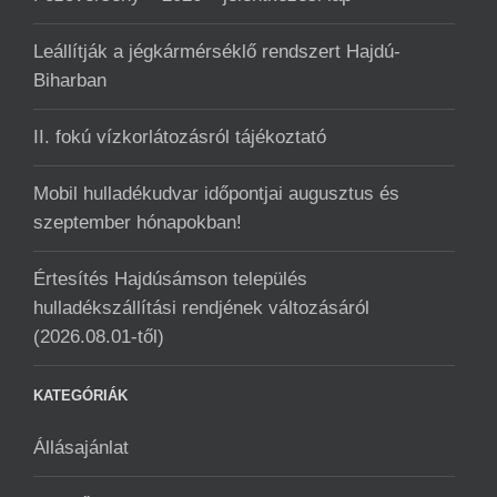
Leállítják a jégkármérséklő rendszert Hajdú-
Biharban
II. fokú vízkorlátozásról tájékoztató
Mobil hulladékudvar ️időpontjai augusztus és
szeptember hónapokban!
Értesítés Hajdúsámson település
hulladékszállítási rendjének változásáról
(2026.08.01-től)
KATEGÓRIÁK
Állásajánlat