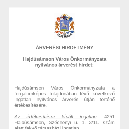
ÁRVERÉSI HIRDETMÉNY
Hajdúsámson Város Önkormányzata
nyilvános árverést hirdet:
Hajdúsámson Város Önkormányzata a
forgalomképes tulajdonában lévő következő
ingatlan nyilvános árverés útján történő
értékesítésére.
Az értékesítésre kínált ingatlan
:
4251
Hajdúsámson, Széchenyi u. 1. 3/11. szám
alatt fekvő társasházi ingatlan.