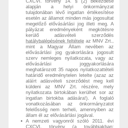
CXCVI. törvény 14. § (2) bekezdése
alapján a helyi önkormányzat
tulajdonában lévő ingatlan értékesítése
esetén az államot minden más jogosultat
megelőző elővásárlási jog illeti meg. A
pályázat eredményeként megkötésre
kerülő adásvételi szerződés
hatálybalépésének feltétele
az MNV Zrt.,
mint a Magyar Állam nevében az
elővásárlási jog gyakorlására jogosult
szerv nemleges nyilatkozata, vagy az
elővásárlási joggyakorlására
meghatározott 35 napos nyilatkozattételi
határidő eredménytelen letelte (azaz az
aláírt adásvételi szerződést meg kell
küldeni az MNV Zrt. részére, mely
nyilatkozata birtokában kerülhet sor az
ingatlan birtokba adására!). A foglaló
vonatkozásában az önkormányzatot
felelősség nem terheli, amennyiben az
állam él az elővásárlási jogával.
A nemzeti vagyonról szóló 2011. évi
CXCVI. törvény (a továbbiakban: