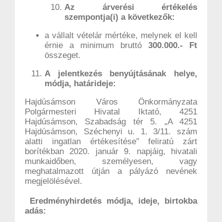
Az árverési értékelés
szempontja(i) a következők:
a vállalt vételár mértéke, melynek el kell
érnie a minimum bruttó
300.000.- Ft
összeget.
A jelentkezés benyújtásának helye,
módja, határideje:
Hajdúsámson Város Önkormányzata
Polgármesteri Hivatal Iktató, 4251
Hajdúsámson, Szabadság tér 5. „A 4251
Hajdúsámson, Széchenyi u. 1. 3/11. szám
alatti ingatlan értékesítése” feliratú zárt
borítékban 2020. január 9. napjáig, hivatali
munkaidőben, személyesen, vagy
meghatalmazott útján a pályázó nevének
megjelölésével.
Eredményhirdetés módja, ideje, birtokba
adás: