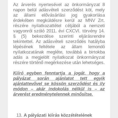
Az árverés nyertesével az önkormányzat 8
napon belül adásvételi szerződést köt, mely
az állami elővásárlási jog gyakorlása
érdekében megküldésre kerül az MNV Zrt.
részére nyilatkozattétel céljából a nemzeti
vagyonról szóló 2011. évi CXCVI. törvény 14.
§ (5) bekezdése szerinti eljárásrendre
tekintettel. Az adásvételi szerződés hatályba
lépésének feltétele az állam lemondó
nyilatkozatának megléte, továbbá a birtokba
adás a megjelölt nyilatkozat önkormányzat
részére történő megérkezése után lehetséges.
Kiíró egyben fenntartja a jogát, hogy a
pályázat során ajánlatot tett egyik
ajánlattevővel se kössön szerződést és ily
módon – akár indokolás nélkül is – az
árverést eredménytelennek minősítse.
A pályázati kiírás közzétételének