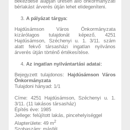
bekezdése alapján üresen álló önkormányzati
bérlakást árverés útján lehet elidegeníteni.
A pályázat tárgya:
Hajdúsámson Város Önkormányzata
kizárólagos tulajdonát képező, 4251
Hajdúsámson, Széchenyi u. 1. 3/11. szám
alatt fekvő társasházi ingatlan nyilvános
árverés útján történő értékesítése.
Az ingatlan nyilvántartási adatai:
Bejegyzett tulajdonos:
Hajdúsámson Város
Önkormányzata
Tulajdoni hányad: 1/1
Címe: 4251 Hajdúsámson, Széchenyi u. 1.
3/11. (11 lakásos társasház)
Építés éve: 1985
Jellege: felújított lakás, pincehelyiséggel
2
Alapterülete: 49 m
Szobaszám: másfél