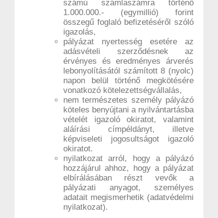
számú számlaszámra történő
1.000.000.- (egymillió) forint
összegű foglaló befizetéséről szóló
igazolás,
pályázat nyertesség esetére az
adásvételi szerződésnek az
érvényes és eredményes árverés
lebonyolításától számított 8 (nyolc)
napon belül történő megkötésére
vonatkozó kötelezettségvállalás,
nem természetes személy pályázó
köteles benyújtani a nyilvántartásba
vételét igazoló okiratot, valamint
aláírási címpéldányt, illetve
képviseleti jogosultságot igazoló
okiratot.
nyilatkozat arról, hogy a pályázó
hozzájárul ahhoz, hogy a pályázat
elbírálásában részt vevők a
pályázati anyagot, személyes
adatait megismerhetik (adatvédelmi
nyilatkozat).