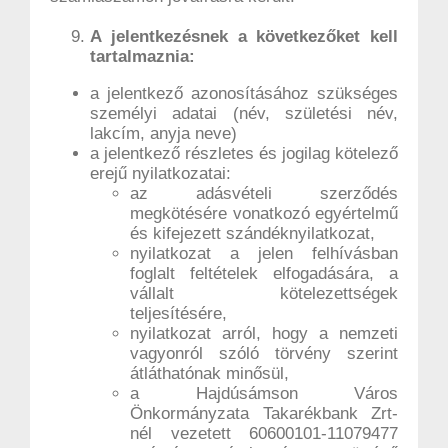
A jelentkezésnek a következőket kell
tartalmaznia:
a jelentkező azonosításához szükséges
személyi adatai (név, születési név,
lakcím, anyja neve)
a jelentkező részletes és jogilag kötelező
erejű nyilatkozatai:
az adásvételi szerződés
megkötésére vonatkozó egyértelmű
és kifejezett szándéknyilatkozat,
nyilatkozat a jelen felhívásban
foglalt feltételek elfogadására, a
vállalt kötelezettségek
teljesítésére,
nyilatkozat arról, hogy a nemzeti
vagyonról szóló törvény szerint
átláthatónak minősül,
a Hajdúsámson Város
Önkormányzata Takarékbank Zrt-
nél vezetett 60600101-11079477