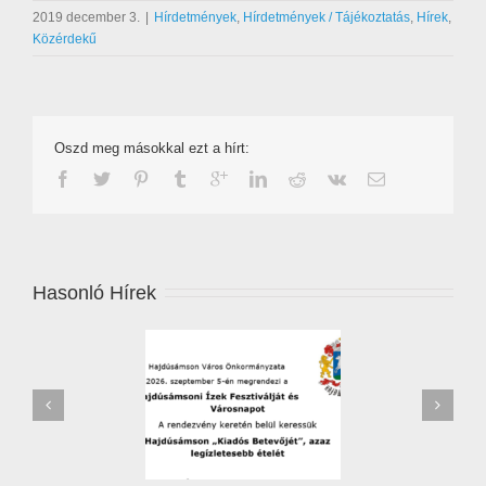
2019 december 3.
|
Hírdetmények
,
Hírdetmények / Tájékoztatás
,
Hírek
,
Közérdekű
Oszd meg másokkal ezt a hírt:
Hasonló Hírek
zőverseny – 2026 –
Leállítják a jégkármérséklő
jelentkezési lap
rendszert Hajdú-Biharban