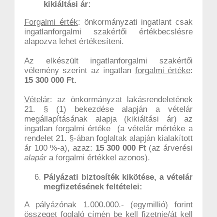
kikiáltási ár:
Forgalmi érték
: önkormányzati ingatlant csak
ingatlanforgalmi szakértői értékbecslésre
alapozva lehet értékesíteni.
Az elkészült ingatlanforgalmi szakértői
vélemény szerint az ingatlan
forgalmi értéke
:
15 300 000 Ft.
Vételár
: az önkormányzat lakásrendeletének
21. § (1) bekezdése alapján a vételár
megállapításának alapja (kikiáltási ár) az
ingatlan forgalmi értéke (a vételár mértéke a
rendelet 21. §-ában foglaltak alapján kialakított
ár 100 %-a), azaz:
15 300 000 Ft
(az árverési
alapár
a forgalmi értékkel azonos).
Pályázati biztosíték kikötése, a vételár
megfizetésének feltételei:
A pályázónak 1.000.000.- (egymillió) forint
összeget foglaló címén be kell fizetnie/át kell