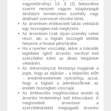
vagyontörvény) 13. § (2) bekezdése
szerint nemzeti vagyon tulajdonjogát
átruházni természetes személy vagy
átlátható szervezet részére lehet.
Az árverésen értékesített lakás vételárát
egy összegben kell megfizetni.
Az árverésen csak olyan személy vehet
részt, aki a foglaló összegét letétbe
helyezte a hivatal pénztárába.
Ha a nyertes visszalép, akkor a második
legtöbbet ígérő árverési vevővel kell
szerződést kötni az általa felajánlott
vételárért.
Az önkormányzat fenntartja magának a
jogot, hogy az eljárást – a teljesítés előtt
– eredménytelennek nyilvánítja, azzal,
hogy a foglaló a jelentkezőknek az
eredeti összegben visszajár.
Az értékesítés meghiúsulása esetén új
árverési hirdetményt kell kibocsátani. A
megismételt árverésen a
szerződéskötést megtagadó árverési