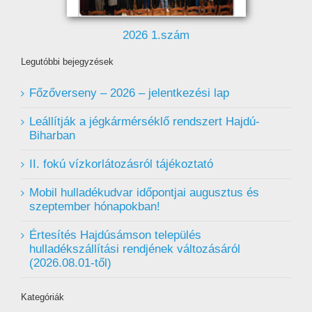
2026 1.szám
Legutóbbi bejegyzések
Főzőverseny – 2026 – jelentkezési lap
Leállítják a jégkármérséklő rendszert Hajdú-
Biharban
II. fokú vízkorlátozásról tájékoztató
Mobil hulladékudvar ️időpontjai augusztus és
szeptember hónapokban!
Értesítés Hajdúsámson település
hulladékszállítási rendjének változásáról
(2026.08.01-től)
Kategóriák