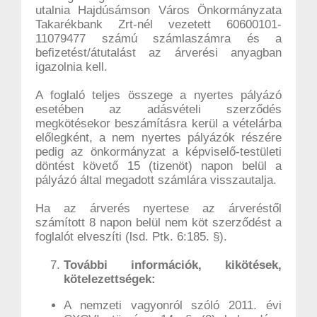
utalnia Hajdúsámson Város Önkormányzata
Takarékbank Zrt-nél vezetett 60600101-
11079477 számú számlaszámra és a
befizetést/átutalást az árverési anyagban
igazolnia kell.
A foglaló teljes összege a nyertes pályázó
esetében az adásvételi szerződés
megkötésekor beszámításra kerül a vételárba
előlegként, a nem nyertes pályázók részére
pedig az önkormányzat a képviselő-testületi
döntést követő 15 (tizenöt) napon belül a
pályázó által megadott számlára visszautalja.
Ha az árverés nyertese az árveréstől
számított 8 napon belül nem köt szerződést a
foglalót elveszíti (lsd. Ptk. 6:185. §).
További információk, kikötések,
kötelezettségek:
A nemzeti vagyonról szóló 2011. évi