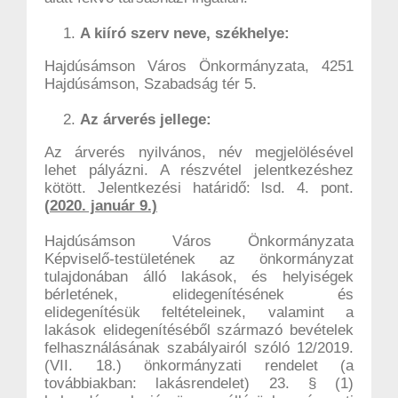
A kiíró szerv neve, székhelye:
Hajdúsámson Város Önkormányzata, 4251
Hajdúsámson, Szabadság tér 5.
Az árverés jellege:
Az árverés nyilvános, név megjelölésével
lehet pályázni. A részvétel jelentkezéshez
kötött. Jelentkezési határidő: lsd. 4. pont.
(
2020. január 9.)
Hajdúsámson Város Önkormányzata
Képviselő-testületének az önkormányzat
tulajdonában álló lakások, és helyiségek
bérletének, elidegenítésének és
elidegenítésük feltételeinek, valamint a
lakások elidegenítéséből származó bevételek
felhasználásának szabályairól szóló 12/2019.
(VII. 18.) önkormányzati rendelet (a
továbbiakban: lakásrendelet) 23. § (1)