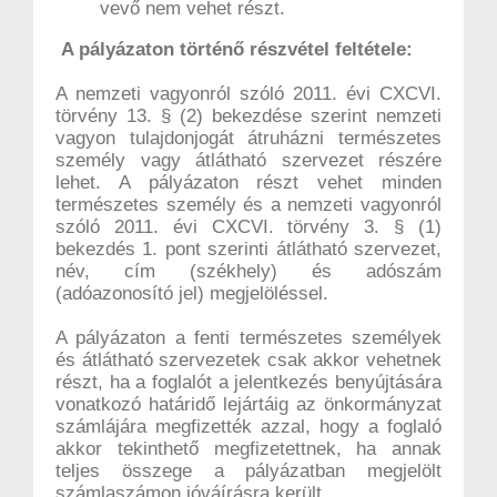
vevő nem vehet részt.
A pályázaton történő részvétel feltétele:
A nemzeti vagyonról szóló 2011. évi CXCVI.
törvény 13. § (2) bekezdése szerint nemzeti
vagyon tulajdonjogát átruházni természetes
személy vagy átlátható szervezet részére
lehet. A pályázaton részt vehet minden
természetes személy és a nemzeti vagyonról
szóló 2011. évi CXCVI. törvény 3. § (1)
bekezdés 1. pont szerinti átlátható szervezet,
név, cím (székhely) és adószám
(adóazonosító jel) megjelöléssel.
A pályázaton a fenti természetes személyek
és átlátható szervezetek csak akkor vehetnek
részt, ha a foglalót a jelentkezés benyújtására
vonatkozó határidő lejártáig az önkormányzat
számlájára megfizették azzal, hogy a foglaló
akkor tekinthető megfizetettnek, ha annak
teljes összege a pályázatban megjelölt
számlaszámon jóváírásra került.