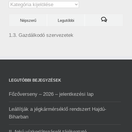
Kategóriák
Népszerű
Legutóbbi
1.3. Gazdálkodó szervezetek
LEGUTÓBBI BEJEGYZÉSEK
Főzőverseny – 2026 – jelentkezési lap
Leállítják a jégkármérséklő rendszert Hajdú-
Biharban
II. fokú vízkorlátozásról tájékoztató