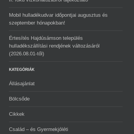
Mobil hulladékudvar ️időpontjai augusztus és
szeptember hónapokban!
Értesítés Hajdúsámson település
hulladékszállítási rendjének változásáról
(2026.08.01-től)
KATEGÓRIÁK
Állásajánlat
Bölcsőde
Cikkek
Család – és Gyermekjóléti