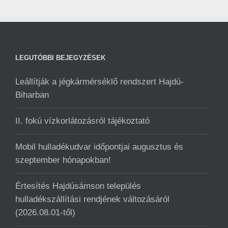
LEGUTÓBBI BEJEGYZÉSEK
Leállítják a jégkármérséklő rendszert Hajdú-
Biharban
II. fokú vízkorlátozásról tájékoztató
Mobil hulladékudvar ️időpontjai augusztus és
szeptember hónapokban!
Értesítés Hajdúsámson település
hulladékszállítási rendjének változásáról
(2026.08.01-től)