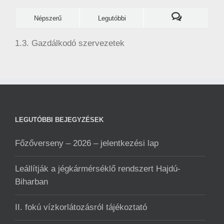
Népszerű
Legutóbbi
1.3. Gazdálkodó szervezetek
LEGUTÓBBI BEJEGYZÉSEK
Főzőverseny – 2026 – jelentkezési lap
Leállítják a jégkármérséklő rendszert Hajdú-
Biharban
II. fokú vízkorlátozásról tájékoztató