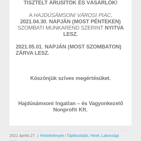
TISZTELT ÁRUSÍTÓK ÉS VÁSÁRLÓK!
A
HAJDÚSÁMSONI VÁROSI PIAC
,
2021.04.30. NAPJÁN (MOST PÉNTEKEN)
SZOMBATI MUNKAREND SZERINT
NYITVA
LESZ.
2021.05.01. NAPJÁN (MOST SZOMBATON)
ZÁRVA LESZ.
Köszönjük szíves megértésüket.
Hajdúsámsoni Ingatlan – és Vagyonkezelő
Nonprofit Kft.
2021 április 27.
|
Hírdetmények / Tájékoztatás
,
Hírek
,
Lakossági