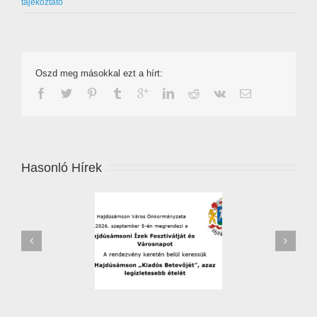
tájékoztató
Oszd meg másokkal ezt a hírt:
Hasonló Hírek
zőverseny – 2026 –
Leállítják a jégkármérséklő
jelentkezési lap
rendszert Hajdú-Biharban