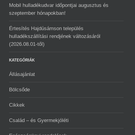
Mobil hulladékudvar ️időpontjai augusztus és
szeptember hónapokban!
Értesítés Hajdúsámson település
hulladékszállítási rendjének változásáról
(2026.08.01-től)
KATEGÓRIÁK
Állásajánlat
Bölcsőde
Cikkek
Család – és Gyermekjóléti