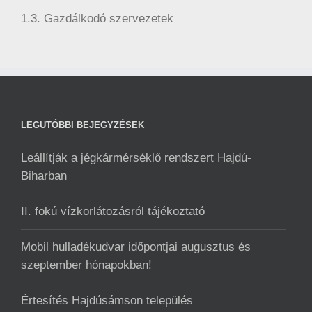
1.3. Gazdálkodó szervezetek
LEGUTÓBBI BEJEGYZÉSEK
Leállítják a jégkármérséklő rendszert Hajdú-
Biharban
II. fokú vízkorlátozásról tájékoztató
Mobil hulladékudvar ️időpontjai augusztus és
szeptember hónapokban!
Értesítés Hajdúsámson település