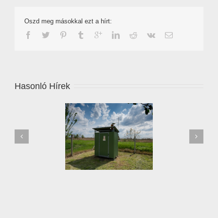
Oszd meg másokkal ezt a hírt:
Hasonló Hírek
ítják a jégkármérséklő
II. fokú vízkorlátozásról
szert Hajdú-Biharban
tájékoztató