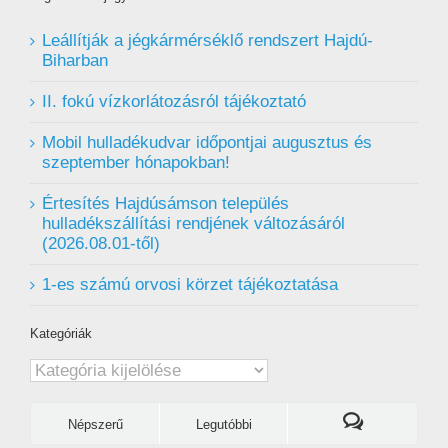
Leállítják a jégkármérséklő rendszert Hajdú-
Biharban
II. fokú vízkorlátozásról tájékoztató
Mobil hulladékudvar ️időpontjai augusztus és
szeptember hónapokban!
Értesítés Hajdúsámson település
hulladékszállítási rendjének változásáról
(2026.08.01-től)
1-es számú orvosi körzet tájékoztatása
Kategóriák
Kategóriák
Népszerű
Legutóbbi