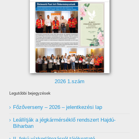
2026 1.szám
Legutóbbi bejegyzések
Főzőverseny – 2026 – jelentkezési lap
Leállítják a jégkármérséklő rendszert Hajdú-
Biharban
II. fokú vízkorlátozásról tájékoztató