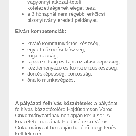
vagyonnyilatkozat-tételi
kötelezettségének eleget tesz,
a 3 hónapnál nem régebbi erkölcsi
bizonyítvány eredeti példányát.
Elvárt kompetenciák:
kiváló kommunikációs készség,
együttműködési készség,
rugalmasság,
tájékozottság és tájékoztatási képesség,
kezdeményező és konszenzuskészség,
döntésképesség, pontosság,
önálló munkavégzés.
A pályázati felhívás közzététele:
a pályázati
felhívás közzétételére Hajdúsámson Város
Önkormányzatának honlapján kerül sor. A
közzététel napjának Hajdúsámson Város
Önkormányzat honlapján történő megjelenést
kell tekinteni.