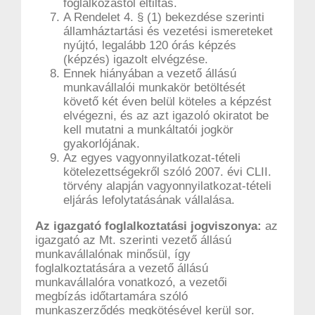
foglalkozástól eltiltás.
A Rendelet 4. § (1) bekezdése szerinti
államháztartási és vezetési ismereteket
nyújtó, legalább 120 órás képzés
(képzés) igazolt elvégzése.
Ennek hiányában a vezető állású
munkavállalói munkakör betöltését
követő két éven belül köteles a képzést
elvégezni, és az azt igazoló okiratot be
kell mutatni a munkáltatói jogkör
gyakorlójának.
Az egyes vagyonnyilatkozat-tételi
kötelezettségekről szóló 2007. évi CLII.
törvény alapján vagyonnyilatkozat-tételi
eljárás lefolytatásának vállalása.
Az igazgató foglalkoztatási jogviszonya:
az
igazgató az Mt. szerinti vezető állású
munkavállalónak minősül, így
foglalkoztatására a vezető állású
munkavállalóra vonatkozó, a vezetői
megbízás időtartamára szóló
munkaszerződés megkötésével kerül sor.