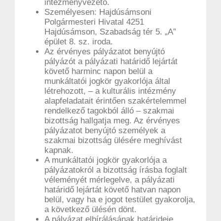
intézményvezető.
Személyesen: Hajdúsámsoni
Polgármesteri Hivatal 4251
Hajdúsámson, Szabadság tér 5. „A”
épület 8. sz. iroda.
Az érvényes pályázatot benyújtó
pályázót a pályázati határidő lejártát
követő harminc napon belül a
munkáltatói jogkör gyakorlója által
létrehozott, – a kulturális intézmény
alapfeladatait érintően szakértelemmel
rendelkező tagokból álló – szakmai
bizottság hallgatja meg. Az érvényes
pályázatot benyújtó személyek a
szakmai bizottság ülésére meghívást
kapnak.
A munkáltatói jogkör gyakorlója a
pályázatokról a bizottság írásba foglalt
véleményét mérlegelve, a pályázati
határidő lejártát követő hatvan napon
belül, vagy ha e jogot testület gyakorolja,
a következő ülésén dönt.
A pályázat elbírálásának határideje