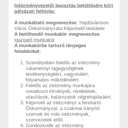
Intézményvezetői beosztás betöltésére kiírt
pályázati felhívás:
A munkáltató megnevezése:
Hajdúsámson
Város Önkormányzata Képviselő-testülete
A betöltendő munkakör megnevezése:
igazgató munkakör
A munkakörbe tartozó lényeges
feladatokat:
Személyében felelős az intézmény
valamennyi tagegységének
tevékenységéért, vagyonáért,
folyamatos működéséért.
Felelős az intézmény munkájára
vonatkozó törvények, rendeletek,
utasítások, határozatok végrehajtásáért.
Képviseli az intézményt a fenntartó
Önkormányzat, a szakmai irányító
szervek és más intézmények,
szervezetek előtt.
Gondoskodik az intézmény