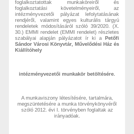
foglalkoztatottak munkaköreiről és
foglalkoztatási követelményeiről, az
intézményvezetői pályázat lefolytatásának
rendjéről, valamint egyes kulturális tárgyú
rendeletek módosításáról szóló 39/2020. (X.
30.) EMMI rendelet (EMMI rendelet) részletes
szabályai alapján pályázatot ír ki a
Petőfi
Sándor Városi Könyvtár, Művelődési Ház és
Kiállítóhely
intézményvezetői munkakör betöltésére.
A munkaviszony létesítésére, tartalmára,
megszüntetésére a munka törvénykönyvéről
szóló 2012. évi I. törvényben foglaltak az
irányadóak.