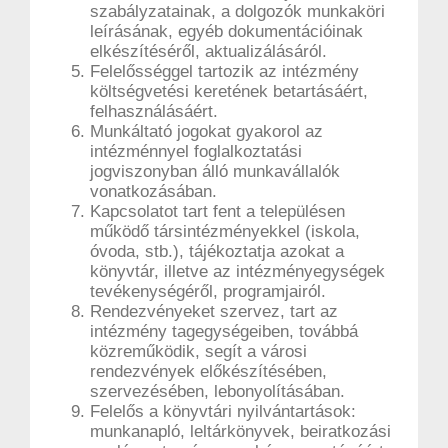
szabályzatainak, a dolgozók munkaköri
leírásának, egyéb dokumentációinak
elkészítéséről, aktualizálásáról.
Felelősséggel tartozik az intézmény
költségvetési keretének betartásáért,
felhasználásáért.
Munkáltató jogokat gyakorol az
intézménnyel foglalkoztatási
jogviszonyban álló munkavállalók
vonatkozásában.
Kapcsolatot tart fent a településen
működő társintézményekkel (iskola,
óvoda, stb.), tájékoztatja azokat a
könyvtár, illetve az intézményegységek
tevékenységéről, programjairól.
Rendezvényeket szervez, tart az
intézmény tagegységeiben, továbbá
közreműködik, segít a városi
rendezvények előkészítésében,
szervezésében, lebonyolításában.
Felelős a könyvtári nyilvántartások:
munkanapló, leltárkönyvek, beiratkozási