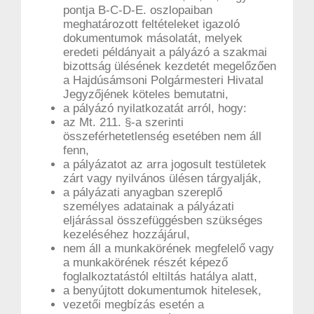
pontja B-C-D-E. oszlopaiban
meghatározott feltételeket igazoló
dokumentumok másolatát, melyek
eredeti példányait a pályázó a szakmai
bizottság ülésének kezdetét megelőzően
a Hajdúsámsoni Polgármesteri Hivatal
Jegyzőjének köteles bemutatni,
a pályázó nyilatkozatát arról, hogy:
az Mt. 211. §-a szerinti
összeférhetetlenség esetében nem áll
fenn,
a pályázatot az arra jogosult testületek
zárt vagy nyilvános ülésen tárgyalják,
a pályázati anyagban szereplő
személyes adatainak a pályázati
eljárással összefüggésben szükséges
kezeléséhez hozzájárul,
nem áll a munkakörének megfelelő vagy
a munkakörének részét képező
foglalkoztatástól eltiltás hatálya alatt,
a benyújtott dokumentumok hitelesek,
vezetői megbízás esetén a