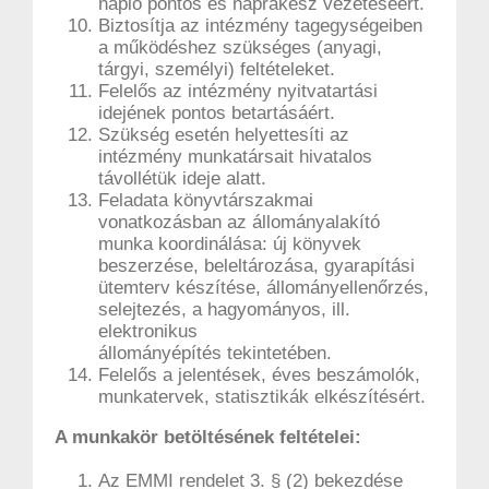
napló pontos és naprakész vezetéséért.
Biztosítja az intézmény tagegységeiben
a működéshez szükséges (anyagi,
tárgyi, személyi) feltételeket.
Felelős az intézmény nyitvatartási
idejének pontos betartásáért.
Szükség esetén helyettesíti az
intézmény munkatársait hivatalos
távollétük ideje alatt.
Feladata könyvtárszakmai
vonatkozásban az állományalakító
munka koordinálása: új könyvek
beszerzése, beleltározása, gyarapítási
ütemterv készítése, állományellenőrzés,
selejtezés, a hagyományos, ill.
elektronikus
állományépítés tekintetében.
Felelős a jelentések, éves beszámolók,
munkatervek, statisztikák elkészítésért.
A munkakör betöltésének feltételei:
Az EMMI rendelet 3. § (2) bekezdése