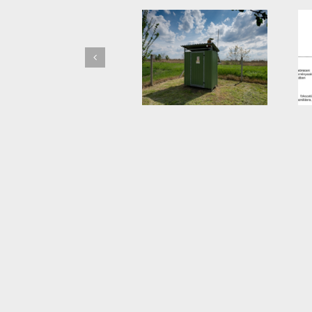
Leállítják a jégkármérséklő
II. fokú vízkorlátozásról
rendszert Hajdú-Biharban
tájékoztató