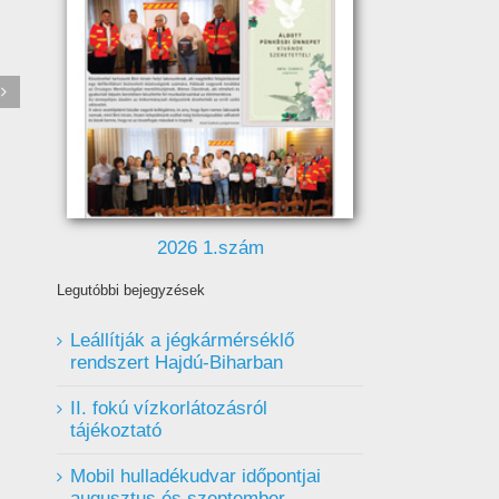
si
1-es számú orvosi körzet
tájékoztatása
2026 1.szám
Legutóbbi bejegyzések
Leállítják a jégkármérséklő
rendszert Hajdú-Biharban
II. fokú vízkorlátozásról
tájékoztató
Mobil hulladékudvar ️időpontjai
augusztus és szeptember