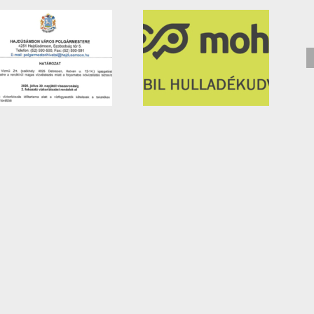
Értesítés Hajdúsámson
Mobil hulladékudvar
település hulladékszállítá
️időpontjai augusztus és
rendjének változásáról
szeptember hónapokban!
(2026.08.01-től)