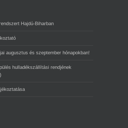
 rendszert Hajdú-Biharban
ékoztató
ntjai augusztus és szeptember hónapokban!
ülés hulladékszállítási rendjének
)
ájékoztatása