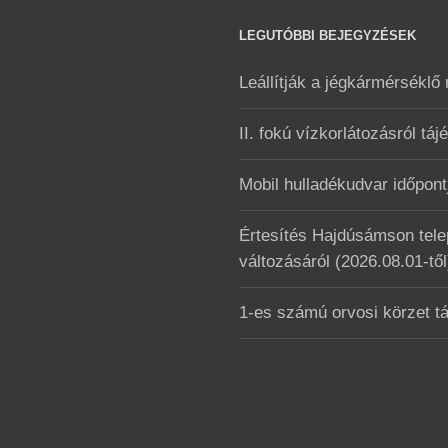
LEGUTÓBBI BEJEGYZÉSEK
Leállítják a jégkármérséklő
II. fokú vízkorlátozásról táj
Mobil hulladékudvar ️időpo
Értesítés Hajdúsámson telep
változásáról (2026.08.01-től
1-es számú orvosi körzet t