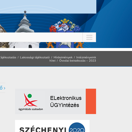
Tájékoztatás
Lakossági tájékoztató
Hírdetmények
Intézményeink
hírei
Óvodai beiratkozás – 2023
ő