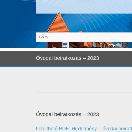
Go to...
Óvodai beiratkozás – 2023
Óvodai beiratkozás – 2023
Letölthető PDF:
Hirdetmény – óvodai beira