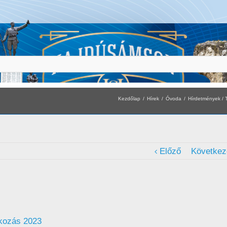
Kezdőlap
Hírek
Óvoda
Hírdetmények / 
Előző
Következ
tkozás 2023