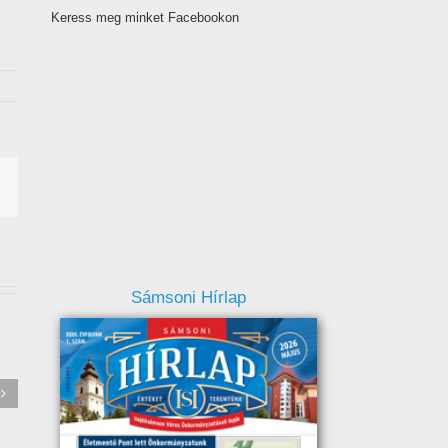
Keress meg minket Facebookon
Sámsoni Hírlap
Értesítés Hajdúsámson
település hulladékszállítási
rendjének változásáról
!