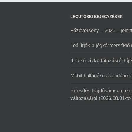
LEGUTÓBBI BEJEGYZÉSEK
Főzőverseny – 2026 – jelen
Leállítják a jégkármérséklő
II. fokú vízkorlátozásról táj
Mobil hulladékudvar ️időpo
Értesítés Hajdúsámson telep
változásáról (2026.08.01-től