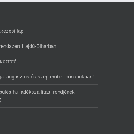
tkezési lap
 rendszert Hajdú-Biharban
ékoztató
ntjai augusztus és szeptember hónapokban!
ülés hulladékszállítási rendjének
)