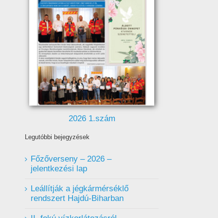
(2026.08.01-től)
2026 1.szám
Legutóbbi bejegyzések
Főzőverseny – 2026 –
jelentkezési lap
Leállítják a jégkármérséklő
rendszert Hajdú-Biharban