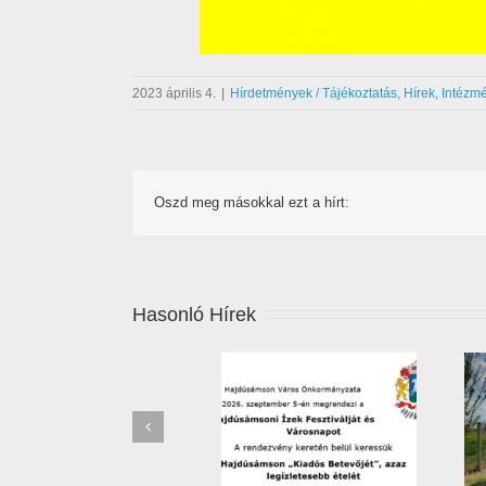
2023 április 4.
|
Hírdetmények / Tájékoztatás
,
Hírek
,
Intézmé
Oszd meg másokkal ezt a hírt:
Hasonló Hírek
Főzőverseny – 2026 –
Leállítják a jégkármérséklő
jelentkezési lap
rendszert Hajdú-Biharban