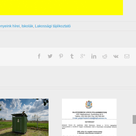
nyeink hírei
,
Iskolák
,
Lakossági tájékoztató
Mobil hulladékudvar
II. fokú vízkorlátozásról
️időpontjai augusztus és
tájékoztató
szeptember hónapokban