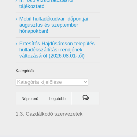
II. fokú vízkorlátozásról
tájékoztató
Mobil hulladékudvar ️időpontjai
augusztus és szeptember
hónapokban!
Értesítés Hajdúsámson település
hulladékszállítási rendjének
változásáról (2026.08.01-től)
Kategóriák
Kategóriák
Népszerű
Legutóbbi
1.3. Gazdálkodó szervezetek