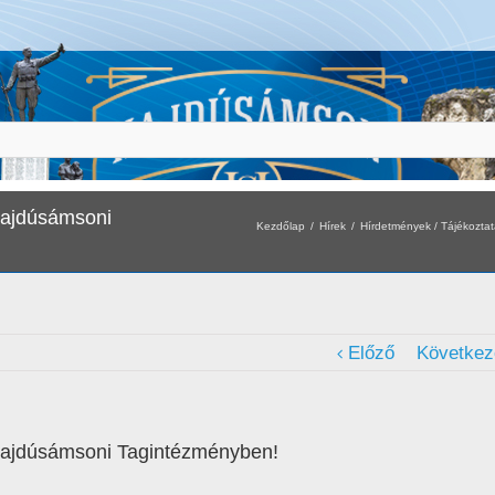
 Hajdúsámsoni
Kezdőlap
Hírek
Hírdetmények / Tájékozta
Előző
Következ
a Hajdúsámsoni Tagintézményben!