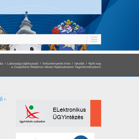
tás
Lakossági tájékoztató
Intézményeink hírei
Iskolák
Nyílt nap
a Csapókerti Általános Iskola Hajdúsámsoni Tagintézményben!
ő