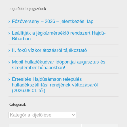
Legutóbbi bejegyzések
Főzőverseny – 2026 – jelentkezési lap
Leállítják a jégkármérséklő rendszert Hajdú-
Biharban
II. fokú vízkorlátozásról tájékoztató
Mobil hulladékudvar ️időpontjai augusztus és
szeptember hónapokban!
Értesítés Hajdúsámson település
hulladékszállítási rendjének változásáról
(2026.08.01-től)
Kategóriák
Kategóriák