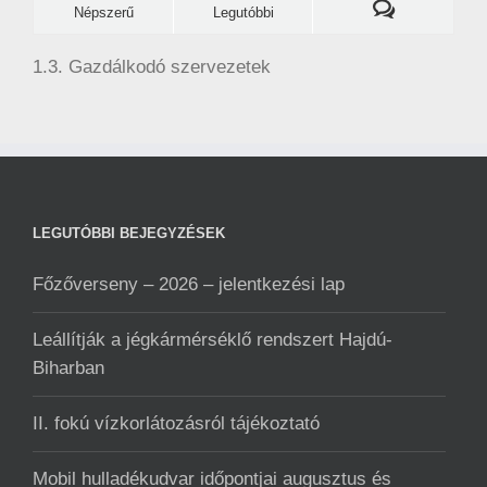
Népszerű
Legutóbbi
1.3. Gazdálkodó szervezetek
LEGUTÓBBI BEJEGYZÉSEK
Főzőverseny – 2026 – jelentkezési lap
Leállítják a jégkármérséklő rendszert Hajdú-
Biharban
II. fokú vízkorlátozásról tájékoztató
Mobil hulladékudvar ️időpontjai augusztus és