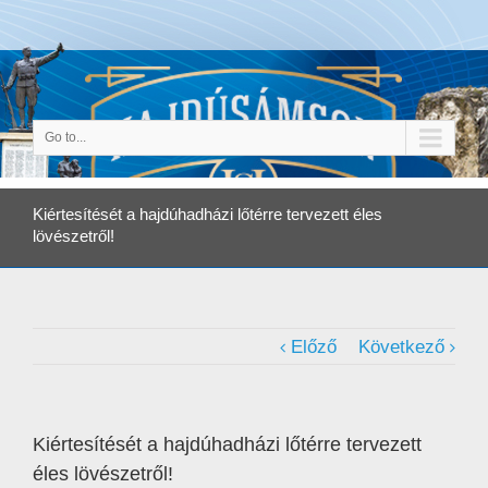
Go to...
Kiértesítését a hajdúhadházi lőtérre tervezett éles
lövészetről!
Előző
Következő
Kiértesítését a hajdúhadházi lőtérre tervezett
éles lövészetről!