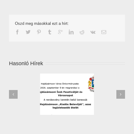
Oszd meg másokkal ezt a hírt:
Hasonló Hírek
zőverseny – 2026 –
Leállítják a jégkármérséklő
jelentkezési lap
rendszert Hajdú-Biharban