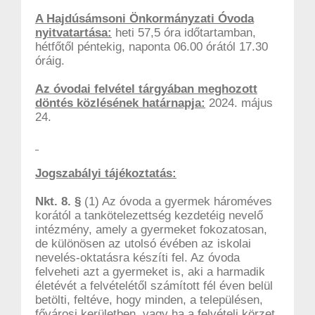
A Hajdúsámsoni Önkormányzati Óvoda
nyitvatartása:
heti 57,5 óra időtartamban,
hétfőtől péntekig, naponta 06.00 órától 17.30
óráig.
Az óvodai felvétel tárgyában meghozott
döntés közlésének határnapja:
2024. május
24.
Jogszabályi tájékoztatás:
Nkt. 8. §
(1) Az óvoda a gyermek hároméves
korától a tankötelezettség kezdetéig nevelő
intézmény, amely a gyermeket fokozatosan,
de különösen az utolsó évében az iskolai
nevelés-oktatásra készíti fel. Az óvoda
felveheti azt a gyermeket is, aki a harmadik
életévét a felvételétől számított fél éven belül
betölti, feltéve, hogy minden, a településen,
fővárosi kerületben, vagy ha a felvételi körzet