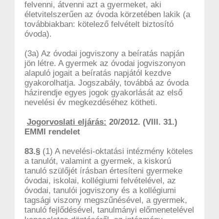
felvenni, átvenni azt a gyermeket, aki
életvitelszerűen az óvoda körzetében lakik (a
továbbiakban: kötelező felvételt biztosító
óvoda).
(3a) Az óvodai jogviszony a beíratás napján
jön létre. A gyermek az óvodai jogviszonyon
alapuló jogait a beíratás napjától kezdve
gyakorolhatja. Jogszabály, továbbá az óvoda
házirendje egyes jogok gyakorlását az első
nevelési év megkezdéséhez kötheti.
Jogorvoslati eljárás:
20/2012. (VIII. 31.)
EMMI rendelet
83.§
(1) A nevelési-oktatási intézmény köteles
a tanulót, valamint a gyermek, a kiskorú
tanuló szülőjét írásban értesíteni gyermeke
óvodai, iskolai, kollégiumi felvételével, az
óvodai, tanulói jogviszony és a kollégiumi
tagsági viszony megszűnésével, a gyermek,
tanuló fejlődésével, tanulmányi előmenetelével