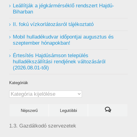
Leállítják a jégkármérséklő rendszert Hajdú-
Biharban
II. fokú vízkorlátozásról tájékoztató
Mobil hulladékudvar ️időpontjai augusztus és
szeptember hónapokban!
Értesítés Hajdúsámson település
hulladékszállítási rendjének változásáról
(2026.08.01-től)
Kategóriák
Kategóriák
Népszerű
Legutóbbi
1.3. Gazdálkodó szervezetek