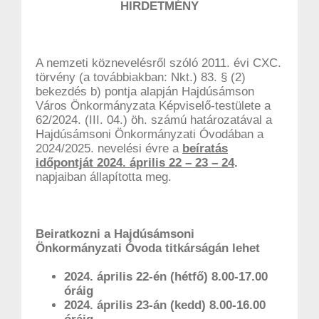
HIRDETMÉNY
A nemzeti köznevelésről szóló 2011. évi CXC.
törvény (a továbbiakban: Nkt.) 83. § (2)
bekezdés b) pontja alapján Hajdúsámson
Város Önkormányzata Képviselő-testülete a
62/2024. (III. 04.) öh. számú határozatával a
Hajdúsámsoni Önkormányzati Óvodában a
2024/2025. nevelési évre a
beíratás
időpontját 2024. április 22 – 23 – 24
.
napjaiban állapította meg.
Beiratkozni a Hajdúsámsoni
Önkormányzati Óvoda titkárságán lehet
2024. április 22-én (hétfő) 8.00-17.00
óráig
2024. április 23-án (kedd) 8.00-16.00