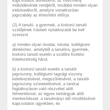
kapcsolatos döntéséről, az intézmény
működésének rendjéről, továbbá minden olyan
intézkedésről, amelyre vonatkozóan
jogszabály az értesítést előírja.
(2) A tanuló, a gyermek, a kiskorú tanuló
szülőjének írásbeli nyilatkozatát be kell
szerezni
a)
minden olyan óvodai, iskolai, kollégiumi
döntéshez, amelyből a tanulóra, gyermek,
kiskorú tanuló esetén a szülőre fizetési
kötelezettség hárul,
b)
a kiskorú tanuló esetén a tanulói
jogviszony, kollégiumi tagsági viszony
keletkezésével, megszűnésével, a tanulói
jogviszony szünetelésével, a tanórai
foglalkozáson való részvétel alóli
felmentéssel, az egyes tantárgyak alóli
mentesítéssel, a tanulmányi idő rövidítésével
kapcsolatos ügyekben, és