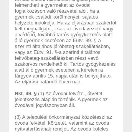
felmentheti a gyermeket az óvodai
foglalkozáson való részvétel alól, ha a
gyermek családi körülményei, sajátos
helyzete indokolja. Ha az eljárásban szakértőt
kell meghallgatni, csak az óvodavezető vagy
a védőnő, továbbá tartós gyógykezelés alatt
álló gyermek esetében az Eütv. 89. §-a
szerinti általános járóbeteg-szakellátásban,
vagy az Eütv. 91. §-a szerinti általános
fekvőbeteg-szakellátásban részt vevő
szakorvos rendelhető ki. Tartós gyógykezelés
alatt álló gyermek esetében a kérelem a
tárgyév április 15. napja után is benyújtható.
Az eljárási határidő ötven nap.
Nkt. 49. §
(1) Az óvodai felvétel, átvétel
jelentkezés alapján történik. A gyermek az
óvodával jogviszonyban áll.
(3) A települési önkormányzat közzéteszi az
óvoda felvételi körzetét, valamint az óvoda
nyitvatartásának rendjét. Az óvoda köteles