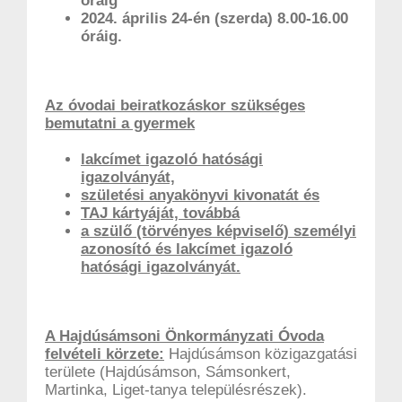
óráig
2024. április 24-én (szerda) 8.00-16.00
óráig.
Az óvodai beiratkozáskor szükséges
bemutatni a gyermek
lakcímet igazoló hatósági
igazolványát,
születési anyakönyvi kivonatát és
TAJ kártyáját, továbbá
a szülő (törvényes képviselő) személyi
azonosító és lakcímet igazoló
hatósági igazolványát.
A Hajdúsámsoni Önkormányzati Óvoda
felvételi körzete:
Hajdúsámson közigazgatási
területe (Hajdúsámson, Sámsonkert,
Martinka, Liget-tanya településrészek).