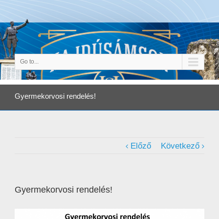
Go to...
Gyermekorvosi rendelés!
Előző
Következő
Gyermekorvosi rendelés!