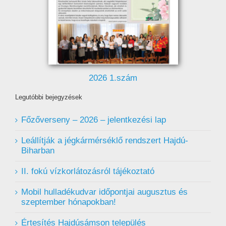
2026 1.szám
Legutóbbi bejegyzések
Főzőverseny – 2026 – jelentkezési lap
Leállítják a jégkármérséklő rendszert Hajdú-
Biharban
II. fokú vízkorlátozásról tájékoztató
Mobil hulladékudvar ️időpontjai augusztus és
szeptember hónapokban!
Értesítés Hajdúsámson település