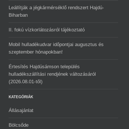
Leállítják a jégkármérséklő rendszert Hajdú-
Biharban
II. fokú vízkorlátozásról tájékoztató
Mobil hulladékudvar ️időpontjai augusztus és
szeptember hónapokban!
Értesítés Hajdúsámson település
hulladékszállítási rendjének változásáról
(2026.08.01-től)
KATEGÓRIÁK
Állásajánlat
Bölcsőde