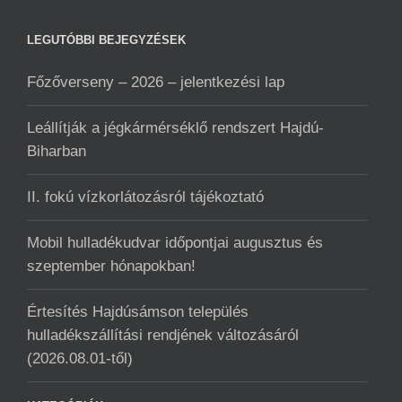
LEGUTÓBBI BEJEGYZÉSEK
Főzőverseny – 2026 – jelentkezési lap
Leállítják a jégkármérséklő rendszert Hajdú-
Biharban
II. fokú vízkorlátozásról tájékoztató
Mobil hulladékudvar ️időpontjai augusztus és
szeptember hónapokban!
Értesítés Hajdúsámson település
hulladékszállítási rendjének változásáról
(2026.08.01-től)