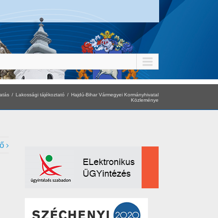
atás
Lakossági tájékoztató
Hajdú-Bihar Vármegyei Kormányhivatal
Közleménye
ő