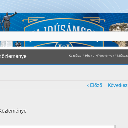
 Közleménye
Kezdőlap
Hírek
Hírdetmények / Tájékozt
Előző
Következ
 Közleménye