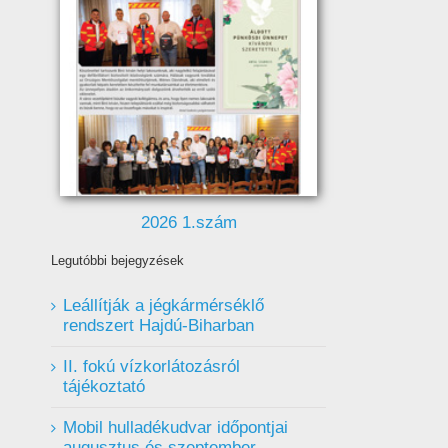
2026 1.szám
Legutóbbi bejegyzések
Leállítják a jégkármérséklő
rendszert Hajdú-Biharban
II. fokú vízkorlátozásról
tájékoztató
Mobil hulladékudvar ️időpontjai
augusztus és szeptember