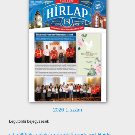
2026 1.szám
Legutóbbi bejegyzések
Leállítják a jégkármérséklő rendszert Hajdú-