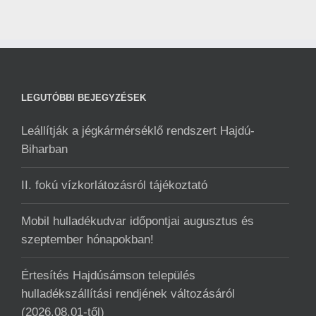
LEGUTÓBBI BEJEGYZÉSEK
Leállítják a jégkármérséklő rendszert Hajdú-
Biharban
II. fokú vízkorlátozásról tájékoztató
Mobil hulladékudvar ️időpontjai augusztus és
szeptember hónapokban!
Értesítés Hajdúsámson település
hulladékszállítási rendjének változásáról
(2026.08.01-től)