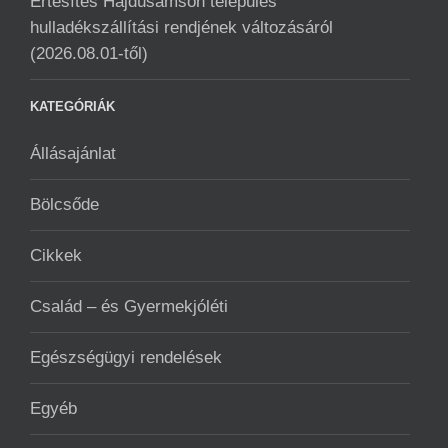
Értesítés Hajdúsámson település
hulladékszállítási rendjének változásáról
(2026.08.01-től)
KATEGÓRIÁK
Állásajánlat
Bölcsőde
Cikkek
Család – és Gyermekjóléti
Egészségügyi rendelések
Egyéb