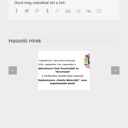
Oszd meg másokkal ezt a hírt:
Hasonló Hírek
zőverseny – 2026 –
Leállítják a jégkármérséklő
jelentkezési lap
rendszert Hajdú-Biharban