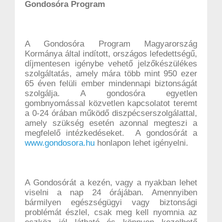
Gondosóra Program
A Gondosóra Program Magyarország
Kormánya által indított, országos lefedettségű,
díjmentesen igénybe vehető jelzőkészülékes
szolgáltatás, amely mára több mint 950 ezer
65 éven felüli ember mindennapi biztonságát
szolgálja. A gondosóra egyetlen
gombnyomással közvetlen kapcsolatot teremt
a 0-24 órában működő diszpécserszolgálattal,
amely szükség esetén azonnal megteszi a
megfelelő intézkedéseket. A gondosórát a
www.gondosora.hu
honlapon lehet igényelni.
A Gondosórát a kezén, vagy a nyakban lehet
viselni a nap 24 órájában. Amennyiben
bármilyen egészségügyi vagy biztonsági
problémát észlel, csak meg kell nyomnia az