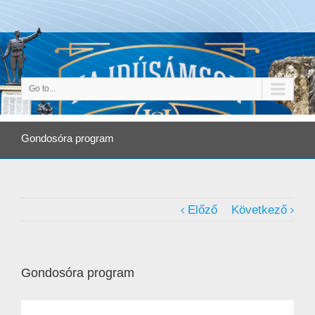
Go to...
Gondosóra program
Előző
Következő
Gondosóra program