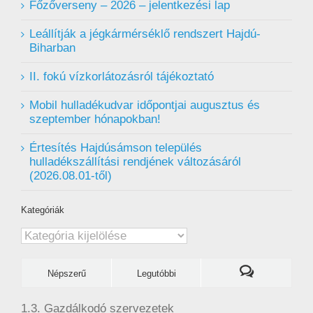
Főzőverseny – 2026 – jelentkezési lap
Leállítják a jégkármérséklő rendszert Hajdú-
Biharban
II. fokú vízkorlátozásról tájékoztató
Mobil hulladékudvar ️időpontjai augusztus és
szeptember hónapokban!
Értesítés Hajdúsámson település
hulladékszállítási rendjének változásáról
(2026.08.01-től)
Kategóriák
Kategóriák
Népszerű
Legutóbbi
1.3. Gazdálkodó szervezetek