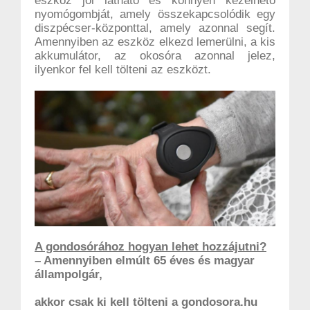
eszköz jól látható és könnyen kezelhető
nyomógombját, amely összekapcsolódik egy
diszpécser-központtal, amely azonnal segít.
Amennyiben az eszköz elkezd lemerülni, a kis
akkumulátor, az okosóra azonnal jelez,
ilyenkor fel kell tölteni az eszközt.
A gondosórához hogyan lehet hozzájutni?
– Amennyiben elmúlt 65 éves és magyar
állampolgár,
akkor csak ki kell tölteni a gondosora.hu