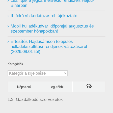
Leállítják a jégkármérséklő rendszert Hajdú-
Biharban
II. fokú vízkorlátozásról tájékoztató
Mobil hulladékudvar ️időpontjai augusztus és
szeptember hónapokban!
Értesítés Hajdúsámson település
hulladékszállítási rendjének változásáról
(2026.08.01-től)
Kategóriák
Kategóriák
Népszerű
Legutóbbi
1.3. Gazdálkodó szervezetek