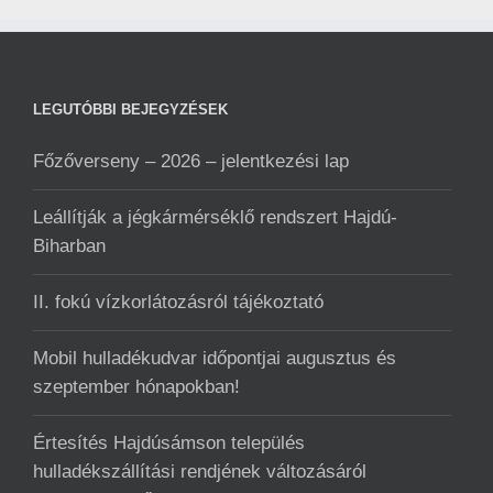
LEGUTÓBBI BEJEGYZÉSEK
Főzőverseny – 2026 – jelentkezési lap
Leállítják a jégkármérséklő rendszert Hajdú-
Biharban
II. fokú vízkorlátozásról tájékoztató
Mobil hulladékudvar ️időpontjai augusztus és
szeptember hónapokban!
Értesítés Hajdúsámson település
hulladékszállítási rendjének változásáról