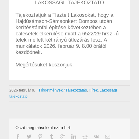
LAKOSSÁGI TÁJÉKOZTATÓ
Tájékoztatjuk a Tisztelt Lakosokat, hogy a
Hajdúsámson-Sámsonkert Dombos utcán
kerítés/támfal építése következtében a
balesetek elkerülése miatt a 6522/29 hrsz.-ú
telek mellett kétirányú útlezárás lesz. A
munkálatok 2026. február 9. 8.00 órától
kezdődnek.
Megértésüket köszönjük.
2026 február 9.
|
Hírdetmények / Tájékoztatás
,
Hírek
,
Lakossági
tájékoztató
Oszd meg másokkal ezt a hírt: