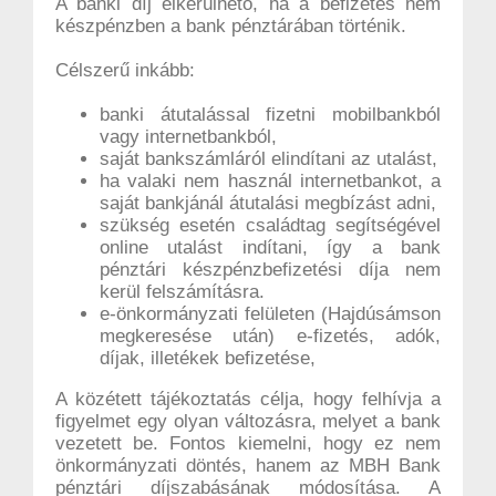
A banki díj elkerülhető, ha a befizetés nem
készpénzben a bank pénztárában történik.
Célszerű inkább:
banki átutalással fizetni mobilbankból
vagy internetbankból,
saját bankszámláról elindítani az utalást,
ha valaki nem használ internetbankot, a
saját bankjánál átutalási megbízást adni,
szükség esetén családtag segítségével
online utalást indítani, így a bank
pénztári készpénzbefizetési díja nem
kerül felszámításra.
e-önkormányzati felületen (Hajdúsámson
megkeresése után) e-fizetés, adók,
díjak, illetékek befizetése,
A közétett tájékoztatás célja, hogy felhívja a
figyelmet egy olyan változásra, melyet a bank
vezetett be. Fontos kiemelni, hogy ez nem
önkormányzati döntés, hanem az MBH Bank
pénztári díjszabásának módosítása. A