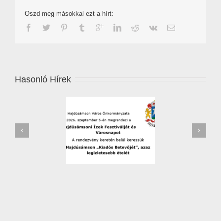
Oszd meg másokkal ezt a hírt:
Hasonló Hírek
zőverseny – 2026 –
Leállítják a jégkármérséklő
jelentkezési lap
rendszert Hajdú-Biharban