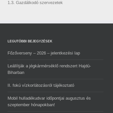
1.3. Gazdálkodó szervezetek
LEGUTÓBBI BEJEGYZÉSEK
Főzőverseny – 2026 – jelentkezési lap
Leállítják a jégkármérséklő rendszert Hajdú-
Biharban
II. fokú vízkorlátozásról tájékoztató
Mobil hulladékudvar ️időpontjai augusztus és
szeptember hónapokban!