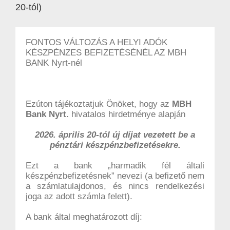
20-tól)
FONTOS VÁLTOZÁS A HELYI ADÓK
KÉSZPÉNZES BEFIZETÉSÉNÉL AZ MBH
BANK Nyrt-nél
Ezúton tájékoztatjuk Önöket, hogy az
MBH
Bank Nyrt.
hivatalos hirdetménye alapján
2026. április 20-tól új díjat vezetett be a
pénztári készpénzbefizetésekre.
Ezt a bank „harmadik fél általi
készpénzbefizetésnek” nevezi (a befizető nem
a számlatulajdonos, és nincs rendelkezési
joga az adott számla felett).
A bank által meghatározott díj: