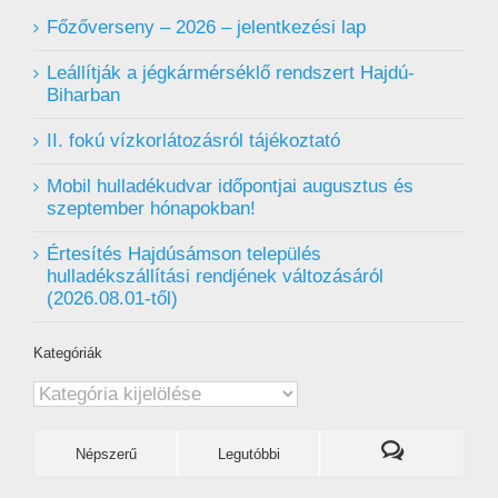
Főzőverseny – 2026 – jelentkezési lap
Leállítják a jégkármérséklő rendszert Hajdú-
Biharban
II. fokú vízkorlátozásról tájékoztató
Mobil hulladékudvar ️időpontjai augusztus és
szeptember hónapokban!
Értesítés Hajdúsámson település
hulladékszállítási rendjének változásáról
(2026.08.01-től)
Kategóriák
Kategóriák
Népszerű
Legutóbbi