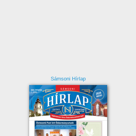
Sámsoni Hírlap