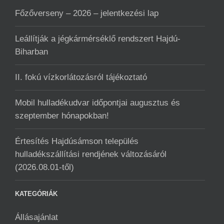
Főzőverseny – 2026 – jelentkezési lap
Leállítják a jégkármérséklő rendszert Hajdú-
Biharban
II. fokú vízkorlátozásról tájékoztató
Mobil hulladékudvar ️időpontjai augusztus és
szeptember hónapokban!
Értesítés Hajdúsámson település
hulladékszállítási rendjének változásáról
(2026.08.01-től)
KATEGÓRIÁK
Állásajánlat