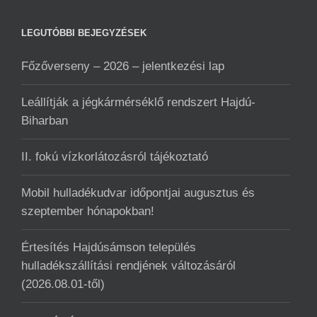
LEGUTÓBBI BEJEGYZÉSEK
Főzőverseny – 2026 – jelentkezési lap
Leállítják a jégkármérséklő rendszert Hajdú-
Biharban
II. fokú vízkorlátozásról tájékoztató
Mobil hulladékudvar ️időpontjai augusztus és
szeptember hónapokban!
Értesítés Hajdúsámson település
hulladékszállítási rendjének változásáról
(2026.08.01-től)