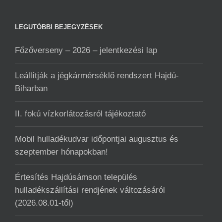
LEGUTÓBBI BEJEGYZÉSEK
Főzőverseny – 2026 – jelentkezési lap
Leállítják a jégkármérséklő rendszert Hajdú-
Biharban
II. fokú vízkorlátozásról tájékoztató
Mobil hulladékudvar ️időpontjai augusztus és
szeptember hónapokban!
Értesítés Hajdúsámson település
hulladékszállítási rendjének változásáról
(2026.08.01-től)