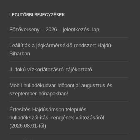
LEGUTÓBBI BEJEGYZÉSEK
Főzőverseny – 2026 – jelentkezési lap
Leállítják a jégkármérséklő rendszert Hajdú-
Biharban
II. fokú vízkorlátozásról tájékoztató
Mobil hulladékudvar ️időpontjai augusztus és
szeptember hónapokban!
Értesítés Hajdúsámson település
hulladékszállítási rendjének változásáról
(2026.08.01-től)