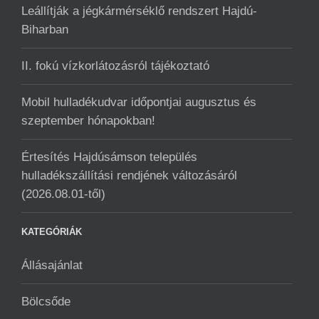
Leállítják a jégkármérséklő rendszert Hajdú-
Biharban
II. fokú vízkorlátozásról tájékoztató
Mobil hulladékudvar ️időpontjai augusztus és
szeptember hónapokban!
Értesítés Hajdúsámson település
hulladékszállítási rendjének változásáról
(2026.08.01-től)
KATEGÓRIÁK
Állásajánlat
Bölcsőde