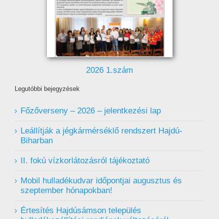
2026 1.szám
Legutóbbi bejegyzések
Főzőverseny – 2026 – jelentkezési lap
Leállítják a jégkármérséklő rendszert Hajdú-
Biharban
II. fokú vízkorlátozásról tájékoztató
Mobil hulladékudvar ️időpontjai augusztus és
szeptember hónapokban!
Értesítés Hajdúsámson település