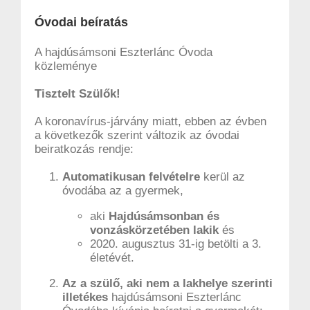
Óvodai beíratás
A hajdúsámsoni Eszterlánc Óvoda
közleménye
Tisztelt Szülők!
A koronavírus-járvány miatt, ebben az évben
a következők szerint változik az óvodai
beiratkozás rendje:
Automatikusan felvételre
kerül az
óvodába az a gyermek,
aki
Hajdúsámsonban és
vonzáskörzetében lakik
és
2020. augusztus 31-ig betölti a 3.
életévét.
Az a szülő, aki nem a lakhelye szerinti
illetékes
hajdúsámsoni Eszterlánc