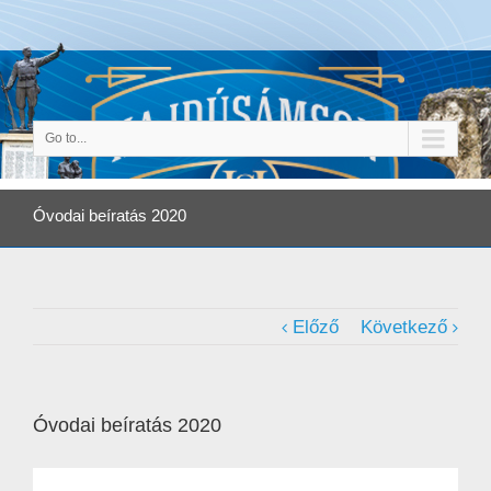
Go to...
Óvodai beíratás 2020
Előző
Következő
Óvodai beíratás 2020