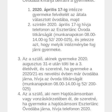
Óvodába kívánja beíratni a gyermekét:
2020. április 17-ig
intézze
gyermeke felvételét az általa
választott óvodába, majd
szintén 2020. április 17-ig hívja
telefonon az Eszterlánc Óvoda
titkárságát (munkanapokon 08.00-
14.00-ig 52/ 200-025), és jelezze
azt, hogy melyik intézménybe fog
járni gyermeke.
Az a szülő, akinek gyermeke 2020.
augusztus 31-e után tölti be a 3.
életévét, és szeretné, ha gyermeke a
2020/21-es nevelési évben már óvodába
járna, hívja az óvoda titkárságát
(munkanapokon 08.00-14.00-ig 52/ 200-
025)
Az a szülő, aki nem Hajdúsámsonban
vagy vonzáskörzetében él, de szeretné,
ha gyermeke a hajdúsámsoni Eszterlánc
Óvodába járna, hívja telefonon 2020.