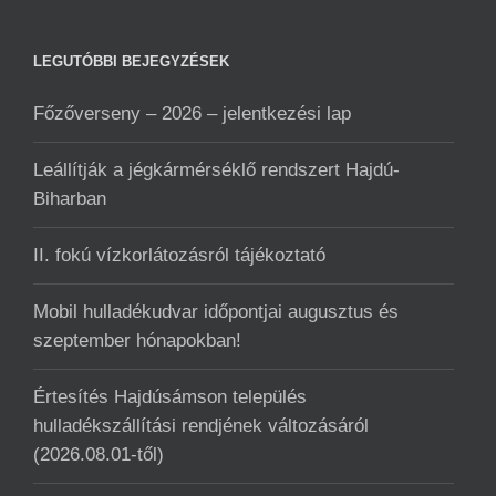
LEGUTÓBBI BEJEGYZÉSEK
Főzőverseny – 2026 – jelentkezési lap
Leállítják a jégkármérséklő rendszert Hajdú-
Biharban
II. fokú vízkorlátozásról tájékoztató
Mobil hulladékudvar ️időpontjai augusztus és
szeptember hónapokban!
Értesítés Hajdúsámson település
hulladékszállítási rendjének változásáról
(2026.08.01-től)