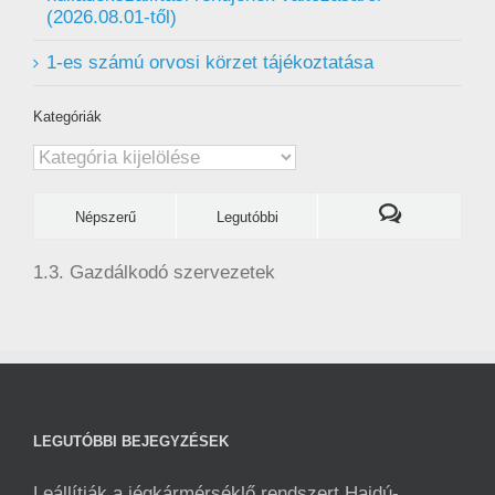
(2026.08.01-től)
1-es számú orvosi körzet tájékoztatása
Kategóriák
Kategóriák
Népszerű
Legutóbbi
1.3. Gazdálkodó szervezetek
LEGUTÓBBI BEJEGYZÉSEK
Leállítják a jégkármérséklő rendszert Hajdú-