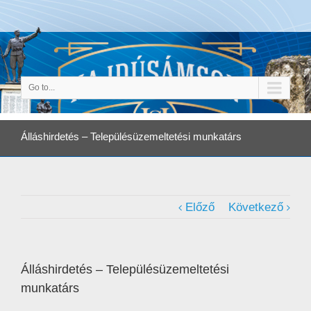
Go to...
Álláshirdetés – Településüzemeltetési munkatárs
Előző
Következő
Álláshirdetés – Településüzemeltetési
munkatárs