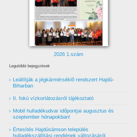
2026 1.szám
Legutóbbi bejegyzések
Leállítják a jégkármérséklő rendszert Hajdú-
Biharban
II. fokú vízkorlátozásról tájékoztató
Mobil hulladékudvar ️időpontjai augusztus és
szeptember hónapokban!
Értesítés Hajdúsámson település
hulladékszállítási rendjének változásáról