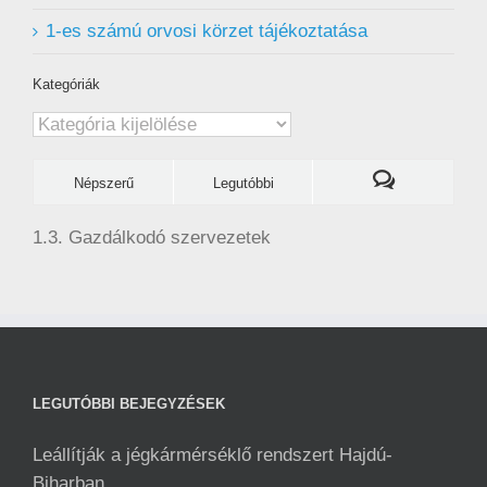
1-es számú orvosi körzet tájékoztatása
Kategóriák
Kategóriák
Népszerű
Legutóbbi
1.3. Gazdálkodó szervezetek
LEGUTÓBBI BEJEGYZÉSEK
Leállítják a jégkármérséklő rendszert Hajdú-
Biharban