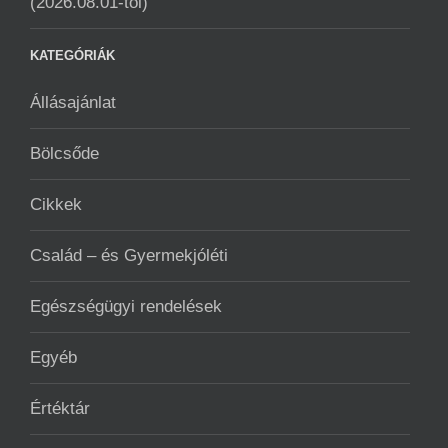
(2026.08.01-től)
KATEGÓRIÁK
Állásajánlat
Bölcsőde
Cikkek
Család – és Gyermekjóléti
Egészségügyi rendelések
Egyéb
Értéktár