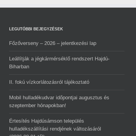
LEGUTÓBBI BEJEGYZÉSEK
Főzőverseny – 2026 – jelentkezési lap
Leállítják a jégkármérséklő rendszert Hajdú-
Biharban
II. fokú vízkorlátozásról tájékoztató
Mobil hulladékudvar ️időpontjai augusztus és
szeptember hónapokban!
Értesítés Hajdúsámson település
hulladékszállítási rendjének változásáról