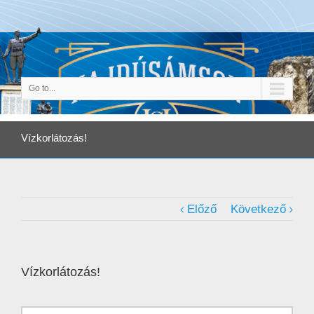
Go to...
Vízkorlátozás!
Előző
Következő
Vízkorlátozás!