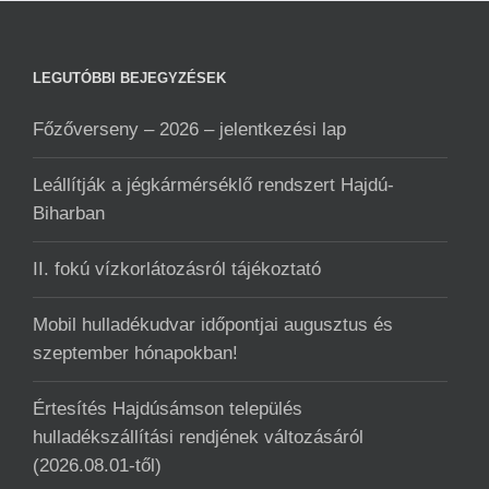
LEGUTÓBBI BEJEGYZÉSEK
Főzőverseny – 2026 – jelentkezési lap
Leállítják a jégkármérséklő rendszert Hajdú-
Biharban
II. fokú vízkorlátozásról tájékoztató
Mobil hulladékudvar ️időpontjai augusztus és
szeptember hónapokban!
Értesítés Hajdúsámson település
hulladékszállítási rendjének változásáról
(2026.08.01-től)