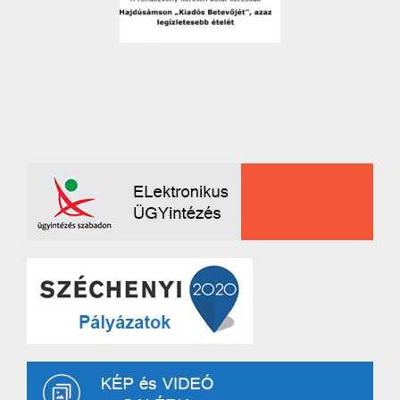
jelentkezési lap
rendszert Hajdú-Biharban