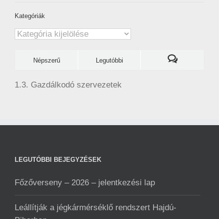
Kategóriák
Kategóriák
Népszerű
Legutóbbi
1.3. Gazdálkodó szervezetek
LEGUTÓBBI BEJEGYZÉSEK
Főzőverseny – 2026 – jelentkezési lap
Leállítják a jégkármérséklő rendszert Hajdú-