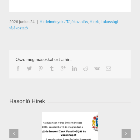
2026 június 24.
|
Hírdetmények / Tájékoztatás
,
Hírek
,
Lakossági
tájékoztató
Oszd meg másokkal ezt a hírt:
Hasonló Hírek
zőverseny – 2026 –
Leállítják a jégkármérséklő